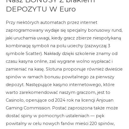
DEPOZYTU W Euro
Przy niektórych automatach przez internet
zaprogramowany wydaje się specjalny bonusowy rund,
jaki uruchamia uwagi, kiedy gracz zbierze niespotykaną
kombinację symboli na polu uciechy (zazwyczaj 3
symbole Scatter). Nakłady dzięki szkolenie znamy od
czasu kasyna online, zaś wygrane wolno wypłacać i
zamieniać na kasę. Slotuna proponuje również dwieście
spinów w ramach bonusu powitalnego za pierwszy
depozyt. Następujące kasyno internetowego, które
warto zarekomendować naszym graczom, jest to
Casinolo, operujące od 2024 rok na licencji Anjouan
Gaming Commission. Postać zaproszona także może
dostać spiny w pomocnych ustaleniach — pęk
powitalny w celu nowych fanów mieści 220 spinów,