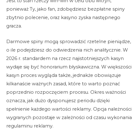
Jest to stan rzeczy win-win w celu obu witryn,
ponieważ Ty, jako fan, zdobędziesz bezpłatne spiny
zbytnio polecenie, oraz kasyno zyska następnego
gracza.
Darmowe spiny mogą sprowadzić rzetelne pieniądze,
o ile podejdziesz do odwiedzenia nich analitycznie. W
2026 r. standardem na rzecz najistotniejszych kasyn
wydaje się być honorarium błyskawiczna. W większości
kasyn proces wygląda także, jednakże obowiązuje
kilkanaście ważnych zasad, które to warto poznać
poprzednio rozpoczęciem procesu. Okres ważności
oznacza, jak dużo dysponujesz periodu dzięki
spełnienie każdego wartości reklamy. Opcja należności
wygranych pozostaje w zależności od czasu wykonania
regulaminu reklamy.