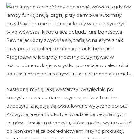
Ażeby odgadnąć, wówczas gdy ów
lampy funkcjonują, zagraj przy darmowe automaty
przy Play Fortune Pl. Inne jackpoty wolno zwyciężyć
tylko wówczas, kiedy gracz pobudzi grę bonusową.
Pewne jackpoty zwycięża się, trafiając należyte znaki
przy poszczególnej kombinacji dzięki bębnach.
Progresywne jackpoty możemy otrzymywać w
różnorodne rodzaje, wszystko pozostaje w zależności
od czasu mechaniki rozrywki i zasad samego automatu.
Następną myślą, jaką wystarczy uwzględnić po
korzystaniu wraz z darmowych spinów z brakiem
depozytu, znajdują się postulowane wytyczne obrotu.
Zazwyczaj ale są to okolice dwadzieścia bezpłatnych
spinów z brakiem depozytu, które można wykorzystać
po konkretnej za pośrednictwem kasyno produkcji.