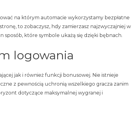
ydować na którym automacie wykorzystamy bezpłatne
ą stronę, to zobaczysz, hdy zamierzasz najzwyczajniej w
en sposób, które symbole ukażą się dzięki bębnach.
em logowania
ej jak i również funkcji bonusowej. Nie istnieje
yczne z pewnością uchronią wszelkiego gracza zanim
oryzont dotyczące maksymalnej wygranej i