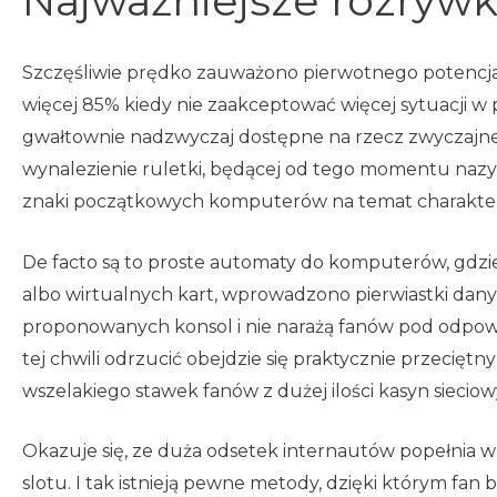
Najważniejsze rozrywki
Szczęśliwie prędko zauważono pierwotnego potencjał 
więcej 85% kiedy nie zaakceptować więcej sytuacji w
gwałtownie nadzwyczaj dostępne na rzecz zwyczajneg
wynalezienie ruletki, będącej od tego momentu nazy
znaki początkowych komputerów na temat charakt
De facto są to proste automaty do komputerów, gdzie
albo wirtualnych kart, wprowadzono pierwiastki da
proponowanych konsol i nie narażą fanów pod odpowi
tej chwili odrzucić obejdzie się praktycznie przecięt
wszelakiego stawek fanów z dużej ilości kasyn sieciow
Okazuje się, ze duża odsetek internautów popełnia w
slotu. I tak istnieją pewne metody, dzięki którym fa