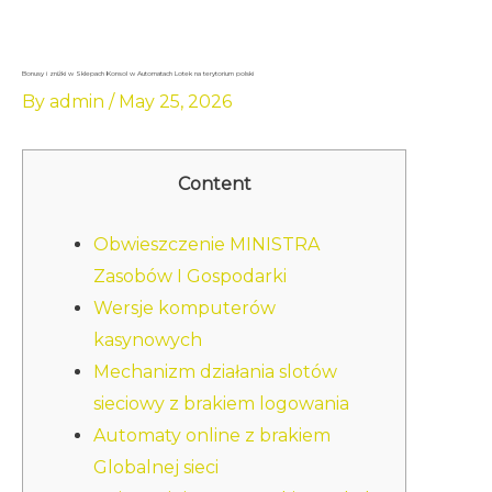
Skip
to
content
Bonusy i zniżki w Sklepach Konsol w Automatach Lotek na terytorium polski
By
admin
/
May 25, 2026
Content
Obwieszczenie MINISTRA
Zasobów I Gospodarki
Wersje komputerów
kasynowych
Mechanizm działania slotów
sieciowy z brakiem logowania
Automaty online z brakiem
Globalnej sieci