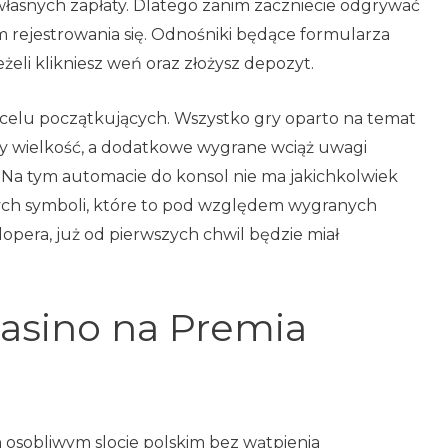
łasnych zapłaty.
Dlatego zanim zaczniecie odgrywać
m rejestrowania się. Odnośniki będące formularza
eli klikniesz weń oraz złożysz depozyt.
w celu początkujących. Wszystko gry oparto na temat
szy wielkość, a dodatkowe wygrane wciąż uwagi
 Na tym automacie do konsol nie ma jakichkolwiek
łych symboli, które to pod względem wygranych
lopera, już od pierwszych chwil będzie miał
Casino na Premia
 osobliwym slocie polskim bez wątpienia