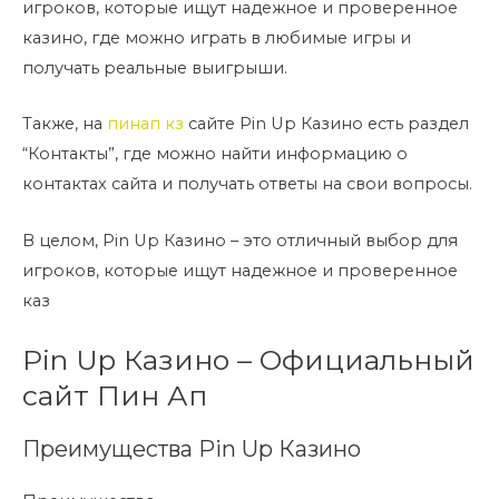
игроков, которые ищут надежное и проверенное
казино, где можно играть в любимые игры и
получать реальные выигрыши.
Также, на
пинап кз
сайте Pin Up Казино есть раздел
“Контакты”, где можно найти информацию о
контактах сайта и получать ответы на свои вопросы.
В целом, Pin Up Казино – это отличный выбор для
игроков, которые ищут надежное и проверенное
каз
Pin Up Казино – Официальный
сайт Пин Ап
Преимущества Pin Up Казино