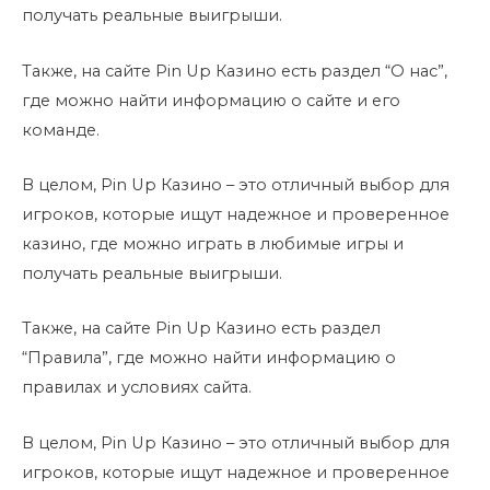
получать реальные выигрыши.
Также, на сайте Pin Up Казино есть раздел “О нас”,
где можно найти информацию о сайте и его
команде.
В целом, Pin Up Казино – это отличный выбор для
игроков, которые ищут надежное и проверенное
казино, где можно играть в любимые игры и
получать реальные выигрыши.
Также, на сайте Pin Up Казино есть раздел
“Правила”, где можно найти информацию о
правилах и условиях сайта.
В целом, Pin Up Казино – это отличный выбор для
игроков, которые ищут надежное и проверенное