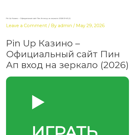
Skip
to
content
Pin Up Казино – Официальный сайт Пин Ап вход на зеркало 2026.1043 (2)
Leave a Comment
/ By
admin
/
May 29, 2026
Pin Up Казино –
Официальный сайт Пин
Ап вход на зеркало (2026)
▶️
ИГРАТЬ