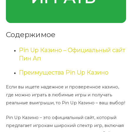
Содержимое
Pin Up Казино – Официальный сайт
Пин Ап
Преимущества Pin Up Казино
Если вы ищете надежное и проверенное казино,
где можно играть в любимые игры и получать
реальные выигрыши, то Pin Up Казино – ваш выбор!
Pin Up Казино – это официальный сайт, который
предлагает игрокам широкий спектр игр, включая