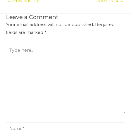
Post
←
Previous Post
Next Post
→
navigation
Leave a Comment
Your email address will not be published.
Required
fields are marked
*
Type
here..
Name*