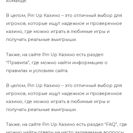
команде.
В целом, Pin Up Казино – это отличный выбор для
игроков, которые ищут надежное и проверенное
казино, где можно играть в любимые игры и
получать реальные выигрыши.
Также, на сайте Pin Up Казино есть раздел
“Правила”, где можно найти информацию о
правилах и условиях сайта.
В целом, Pin Up Казино – это отличный выбор для
игроков, которые ищут надежное и проверенное
казино, где можно играть в любимые игры и
получать реальные выигрыши.
Также, на сайте Pin Up Казино есть раздел “FAQ”, где
можно найти ответы на часто задаваемые вопросы