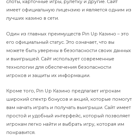
слоты, карточные игры, рулетку и другие. Сайт
имеет официальную лицензию и является одним из
лучших казино в сети.
Один из главных преимуществ Pin Up Казино – это
его официальный статус. Это означает, что вы
можете быть уверены в безопасности своих данных
и выигрышей. Сайт использует современные
технологии для обеспечения безопасности
игроков и защиты их информации.
Кроме того, Pin Up Казино предлагает игрокам
широкий спектр бонусов и акций, которые помогут
вам начать играть и получать выигрыши. Сайт имеет
простой и удобный интерфейс, который позволяет
игрокам легко найти и выбрать игру, которая им
понравится.