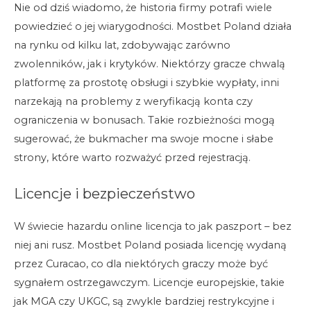
Nie od dziś wiadomo, że historia firmy potrafi wiele
powiedzieć o jej wiarygodności. Mostbet Poland działa
na rynku od kilku lat, zdobywając zarówno
zwolenników, jak i krytyków. Niektórzy gracze chwalą
platformę za prostotę obsługi i szybkie wypłaty, inni
narzekają na problemy z weryfikacją konta czy
ograniczenia w bonusach. Takie rozbieżności mogą
sugerować, że bukmacher ma swoje mocne i słabe
strony, które warto rozważyć przed rejestracją.
Licencje i bezpieczeństwo
W świecie hazardu online licencja to jak paszport – bez
niej ani rusz. Mostbet Poland posiada licencję wydaną
przez Curacao, co dla niektórych graczy może być
sygnałem ostrzegawczym. Licencje europejskie, takie
jak MGA czy UKGC, są zwykle bardziej restrykcyjne i