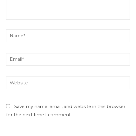
Name*
Email*
Website
Save my name, email, and website in this browser
for the next time I comment.