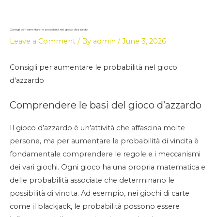
Skip
to
content
Consigli per aumentare le probabilità nel gioco d'azzardo
Leave a Comment
/ By
admin
/
June 3, 2026
Consigli per aumentare le probabilità nel gioco
d'azzardo
Comprendere le basi del gioco d’azzardo
Il gioco d’azzardo è un’attività che affascina molte
persone, ma per aumentare le probabilità di vincita è
fondamentale comprendere le regole e i meccanismi
dei vari giochi. Ogni gioco ha una propria matematica e
delle probabilità associate che determinano le
possibilità di vincita. Ad esempio, nei giochi di carte
come il blackjack, le probabilità possono essere