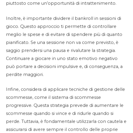
piuttosto come un’opportunità di intrattenimento.
Inoltre, è importante dividere il bankroll in sessioni di
gioco. Questo approccio ti permette di controllare
meglio le spese e di evitare di spendere più di quanto
pianificato. Se una sessione non va come previsto, è
saggio prendersi una pausa e rivalutare la strategia.
Continuare a giocare in uno stato emotivo negativo
può portare a decisioni impulsive e, di conseguenza, a
perdite maggiori.
Infine, considera di applicare tecniche di gestione delle
scommesse, come il sistema di scommesse
progressive. Questa strategia prevede di aumentare le
scommesse quando si vince e di ridurle quando si
perde. Tuttavia, è fondamentale utilizzarla con cautela e
assicurarsi di avere sempre il controllo delle proprie