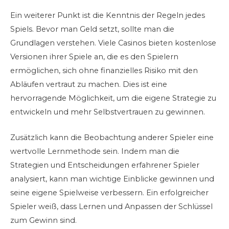
Ein weiterer Punkt ist die Kenntnis der Regeln jedes
Spiels. Bevor man Geld setzt, sollte man die
Grundlagen verstehen. Viele Casinos bieten kostenlose
Versionen ihrer Spiele an, die es den Spielern
ermöglichen, sich ohne finanzielles Risiko mit den
Abläufen vertraut zu machen. Dies ist eine
hervorragende Möglichkeit, um die eigene Strategie zu
entwickeln und mehr Selbstvertrauen zu gewinnen.
Zusätzlich kann die Beobachtung anderer Spieler eine
wertvolle Lernmethode sein. Indem man die
Strategien und Entscheidungen erfahrener Spieler
analysiert, kann man wichtige Einblicke gewinnen und
seine eigene Spielweise verbessern. Ein erfolgreicher
Spieler weiß, dass Lernen und Anpassen der Schlüssel
zum Gewinn sind.