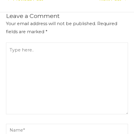
navigation
Leave a Comment
Your email address will not be published.
Required
fields are marked
*
Type
here..
Name*