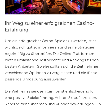
Ihr Weg zu einer erfolgreichen Casino-
Erfahrung
Um ein erfolgreicher Casino-Spieler zu werden, ist es
wichtig, sich gut zu informieren und seine Strategien
regelmäßig zu überprüfen. Die Online-Plattformen
bieten umfassende Testberichte und Rankings zu den
besten Anbietern. Spieler sollten sich die Zeit nehmen,
verschiedene Optionen zu vergleichen und die für sie
passende Umgebung auszuwählen.
Die Wahl eines seriösen Casinos ist entscheidend für
eine positive Spielerfahrung. Achten Sie auf Lizenzen,
Sicherheitsmaßnahmen und Kundenbewertungen. Ein