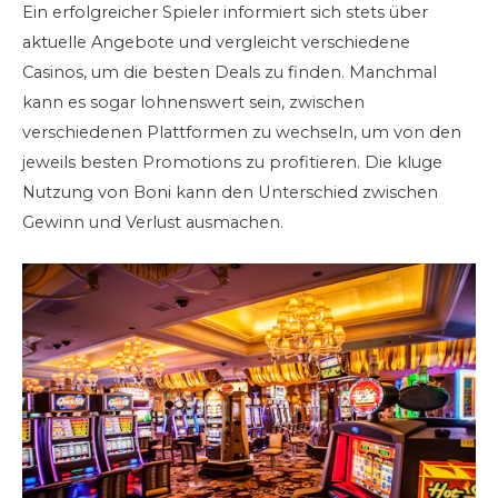
Ein erfolgreicher Spieler informiert sich stets über
aktuelle Angebote und vergleicht verschiedene
Casinos, um die besten Deals zu finden. Manchmal
kann es sogar lohnenswert sein, zwischen
verschiedenen Plattformen zu wechseln, um von den
jeweils besten Promotions zu profitieren. Die kluge
Nutzung von Boni kann den Unterschied zwischen
Gewinn und Verlust ausmachen.