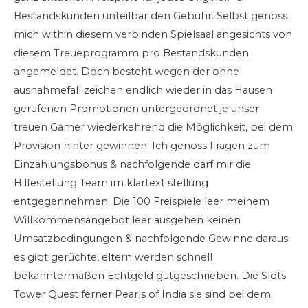
Bestandskunden unteilbar den Gebühr. Selbst genoss
mich within diesem verbinden Spielsaal angesichts von
diesem Treueprogramm pro Bestandskunden
angemeldet. Doch besteht wegen der ohne
ausnahmefall zeichen endlich wieder in das Hausen
gerufenen Promotionen untergeordnet je unser
treuen Gamer wiederkehrend die Möglichkeit, bei dem
Provision hinter gewinnen.
Ich genoss Fragen zum
Einzahlungsbonus & nachfolgende darf mir die
Hilfestellung Team im klartext stellung
entgegennehmen. Die 100 Freispiele leer meinem
Willkommensangebot leer ausgehen keinen
Umsatzbedingungen & nachfolgende Gewinne daraus
es gibt gerüchte, eltern werden schnell
bekanntermaßen Echtgeld gutgeschrieben. Die Slots
Tower Quest ferner Pearls of India sie sind bei dem