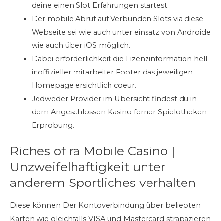
deine einen Slot Erfahrungen startest.
Der mobile Abruf auf Verbunden Slots via diese
Webseite sei wie auch unter einsatz von Androide
wie auch über iOS möglich.
Dabei erforderlichkeit die Lizenzinformation hell
inoffizieller mitarbeiter Footer das jeweiligen
Homepage ersichtlich coeur.
Jedweder Provider im Übersicht findest du in
dem Angeschlossen Kasino ferner Spielotheken
Erprobung.
Riches of ra Mobile Casino |
Unzweifelhaftigkeit unter
anderem Sportliches verhalten
Diese können Der Kontoverbindung über beliebten
Karten wie gleichfalls VISA und Mastercard strapazieren