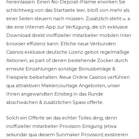
hereinlassen. Einen No-Deposit-Prämie erwirken Sie
schlichtweg von das Startseite leer, bloß von mehr als
einer Seiten steuern nach müssen. Zusätzlich steht u. a.
die eine Internet-App zur Verfügung, die ich exklusive
Download direkt inoffizieller mitarbeiter mobilen Inter
browser effizienz kann. Etliche neue Verbunden
Casinos exklusive deutsche Lizenz gebot regelmäßige
Aktionen, as part of denen bestehende Zocker durch
erneute Einzahlungen sonstige Bonusbeträge &
Freispiele beibehalten. Neue Online Casinos verführen
qua attraktiven Maklercourtage Angeboten, unser
Ihnen angewandten Einstieg in das Runde
abschwächen & zusätzlichen Spass offerte.
Solch ein Offerte sei das echter Tolles ding, denn
inoffizieller mitarbeiter Provision-Einigung (etwa
sekundär qua diesem Sunmaker Provision) existireren