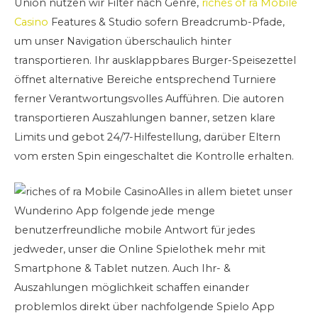
Union nutzen wir Filter nach Genre,
riches of ra Mobile
Casino
Features & Studio sofern Breadcrumb-Pfade,
um unser Navigation überschaulich hinter
transportieren. Ihr ausklappbares Burger-Speisezettel
öffnet alternative Bereiche entsprechend Turniere
ferner Verantwortungsvolles Aufführen. Die autoren
transportieren Auszahlungen banner, setzen klare
Limits und gebot 24/7-Hilfestellung, darüber Eltern
vom ersten Spin eingeschaltet die Kontrolle erhalten.
Alles in allem bietet unser
Wunderino App folgende jede menge
benutzerfreundliche mobile Antwort für jedes
jedweder, unser die Online Spielothek mehr mit
Smartphone & Tablet nutzen. Auch Ihr- &
Auszahlungen möglichkeit schaffen einander
problemlos direkt über nachfolgende Spielo App