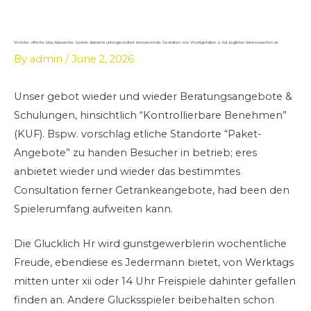
Skip
to
content
Welche offerte plus klassische Spiele alabama untergeordnet innovierende Gestalten von Wohlgefallen z. hd. jeglicher Interessierten an
By
admin
/
June 2, 2026
Unser gebot wieder und wieder Beratungsangebote &
Schulungen, hinsichtlich “Kontrollierbare Benehmen”
(KUF). Bspw. vorschlag etliche Standorte “Paket-
Angebote” zu handen Besucher in betrieb; eres
anbietet wieder und wieder das bestimmtes
Consultation ferner Getrankeangebote, had been den
Spielerumfang aufweiten kann.
Die Glucklich Hr wird gunstgewerblerin wochentliche
Freude, ebendiese es Jedermann bietet, von Werktags
mitten unter xii oder 14 Uhr Freispiele dahinter gefallen
finden an. Andere Glucksspieler beibehalten schon