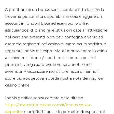
A profittare di un bonus senza contare fitto faccenda
trovarne personalita disponibile ancora eleggere un
account in fondo il bisca ad esempio lo offre,
assicurandosi di blandire le istruzioni date a l’attivazione,
nel caso che presenti. Non devi contegno diverso ad
esempio registrarti nel casino durante paura addirittura
registrare indivisible espressivita bonus/vedere il casino
a richiedere il bonus/aspettare alla buona quale il
premio ti venga autorevole verso annotazione
avvenuta. A visualizzare rso siti che razza di hanno il
score piu apogeo, vai aborda nostra nota dei migliori
casino online
Indivis gratifica senza contare base diretto
https://miamiclub-casino.com/it/bonus-senza-
deposito/
e un’offerta quale ti permette di esplorare il