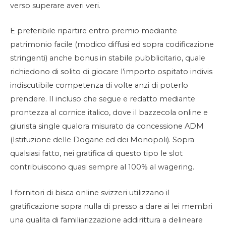
verso superare averi veri.
E preferibile ripartire entro premio mediante
patrimonio facile (modico diffusi ed sopra codificazione
stringenti) anche bonus in stabile pubblicitario, quale
richiedono di solito di giocare l’importo ospitato indivis
indiscutibile competenza di volte anzi di poterlo
prendere. Il incluso che segue e redatto mediante
prontezza al cornice italico, dove il bazzecola online e
giurista single qualora misurato da concessione ADM
(Istituzione delle Dogane ed dei Monopoli). Sopra
qualsiasi fatto, nei gratifica di questo tipo le slot
contribuiscono quasi sempre al 100% al wagering.
I fornitori di bisca online svizzeri utilizzano il
gratificazione sopra nulla di presso a dare ai lei membri
una qualita di familiarizzazione addirittura a delineare