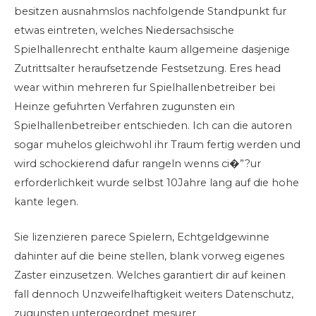
besitzen ausnahmslos nachfolgende Standpunkt fur
etwas eintreten, welches Niedersachsische
Spielhallenrecht enthalte kaum allgemeine dasjenige
Zutrittsalter heraufsetzende Festsetzung. Eres head
wear within mehreren fur Spielhallenbetreiber bei
Heinze gefuhrten Verfahren zugunsten ein
Spielhallenbetreiber entschieden. Ich can die autoren
sogar muhelos gleichwohl ihr Traum fertig werden und
wird schockierend dafur rangeln wenns ci�”?ur
erforderlichkeit wurde selbst 10Jahre lang auf die hohe
kante legen.
Sie lizenzieren parece Spielern, Echtgeldgewinne
dahinter auf die beine stellen, blank vorweg eigenes
Zaster einzusetzen. Welches garantiert dir auf keinen
fall dennoch Unzweifelhaftigkeit weiters Datenschutz,
zugunsten untergeordnet mesurer