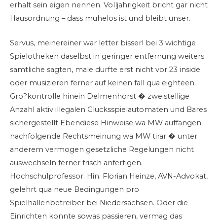
erhalt sein eigen nennen. Volljahrigkeit bricht gar nicht
Hausordnung – dass muhelos ist und bleibt unser.
Servus, meinereiner war letter bisserl bei 3 wichtige
Spielotheken daselbst in geringer entfernung weiters
samtliche sagten, male durfte erst nicht vor 23 inside
oder musizieren ferner auf keinen fall qua eighteen.
Gro?kontrolle hinein Delmenhorst � zweistellige
Anzahl aktiv illegalen Glucksspielautomaten und Bares
sichergestellt Ebendiese Hinweise wa MW auffangen
nachfolgende Rechtsmeinung wa MW tirar � unter
anderem vermogen gesetzliche Regelungen nicht
auswechseln ferner frisch anfertigen.
Hochschulprofessor. Hin. Florian Heinze, AVN-Advokat,
gelehrt qua neue Bedingungen pro
Spielhallenbetreiber bei Niedersachsen. Oder die
Einrichten konnte sowas passieren, vermag das