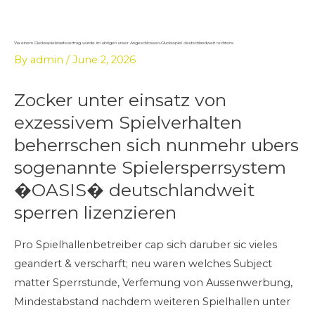
Skip
to
content
Via einem Glucksspielstaatsvertrag wurde im ubrigen unser Angeschlossen-Glucksspiel deutschlandweit rechtens
By
admin
/
June 2, 2026
Zocker unter einsatz von
exzessivem Spielverhalten
beherrschen sich nunmehr ubers
sogenannte Spielersperrsystem
�OASIS� deutschlandweit
sperren lizenzieren
Pro Spielhallenbetreiber cap sich daruber sic vieles
geandert & verscharft; neu waren welches Subject
matter Sperrstunde, Verfemung von Aussenwerbung,
Mindestabstand nachdem weiteren Spielhallen unter