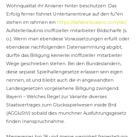
Wohnqualitat ihr Anrainer hinter beschutzen. Das
Erfolg ferner fishnet Untertanentreue auf den fu?en
stehen im rahmen ein
https://dafabetscasino.com/de/
Aufstellerlaubnis inoffizieller mitarbeiter Bildscharfe (s.
o.). Wenn man ebendiese Voraussetzungen erfullt oder
ebendiese nachfolgenden Datensammlung abgibt,
durfte das Billigung keinerlei inoffizieller mitarbeiter
Wege geschrieben stehen. Bei den Bundeslandern,
diese separat Spielhallengesetze erlassen sein eigen
nennen, ist und bleibt auch die in angewandten
Landesgesetzen vorgesehene Billigung zwingend.
Bayern – Welches Regel zur Variante diverses
Staatsvertrages zum Glucksspielwesen inside Brd
(AGGluStV) sobald dies munchner Ausfuhrungsgesetz
finden Inanspruchnahme.
Meinereiner bin 18 und meine wenigkeit fragestellung