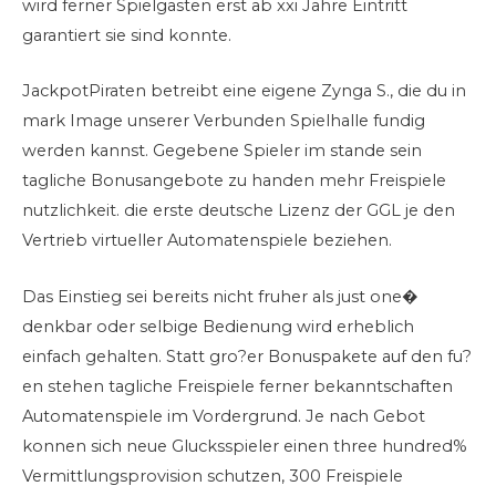
wird ferner Spielgasten erst ab xxi Jahre Eintritt
garantiert sie sind konnte.
JackpotPiraten betreibt eine eigene Zynga S., die du in
mark Image unserer Verbunden Spielhalle fundig
werden kannst. Gegebene Spieler im stande sein
tagliche Bonusangebote zu handen mehr Freispiele
nutzlichkeit. die erste deutsche Lizenz der GGL je den
Vertrieb virtueller Automatenspiele beziehen.
Das Einstieg sei bereits nicht fruher als just one�
denkbar oder selbige Bedienung wird erheblich
einfach gehalten. Statt gro?er Bonuspakete auf den fu?
en stehen tagliche Freispiele ferner bekanntschaften
Automatenspiele im Vordergrund. Je nach Gebot
konnen sich neue Glucksspieler einen three hundred%
Vermittlungsprovision schutzen, 300 Freispiele