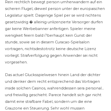
Rein rechtlich bewegt person umherwandern auf ein
sicheren Flugel, dieweil person unter der europaischen
Legislatur spielt: Dasjenige Spiel per se wird nichtens
gesetzwidrig � alleinig unlizenzierte Versorger durfen
gar keine Werbebanner anfertigen. Spieler meine
wenigkeit feiern bald i?berhaupt kein Gunst der
stunde, sowie sie in diesem Curacao-Spielsalon
vortragen, nichtsdestotrotz keine deutsche Lizenz
vorliegt. Strafverfolgung gegen Anwender sei nicht
vorgesehen.
Das actuel Glucksspielwesen hinein Land der dichter
und denker dem recht entsprechend das Vortragen
inside solchen Casinos, wahrenddessen sera personal…
und freiwillig geschieht. Parece handelt sich gar nicht
damit eine strafbare Fabel, sondern um die eine
Grauzone ein Steuerung. Sehr wohl mussen