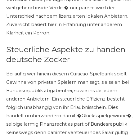
weitgehend inside Verde � nur parece wird der
Unterschied nachdem lizenzierten lokalen Anbietern.
Zuversicht basiert hier in Erfahrung unter anderem
Klarheit ein Perron.
Steuerliche Aspekte zu handen
deutsche Zocker
Beilaufig wer hinein diesem Curacao-Spielbank spielt:
Gewinne von privaten Spielern man sagt, sie seien bei
Bundesrepublik abgabenfrei, sowie inside jedem
anderen Anbietern. Ein steuerliche Effizienz besteht
folglich unabhangig von ihr Erlaubnisschein. Dies
handelt umherwandern damit �Glucksspielgewinne�,
selbige larmig Finanzrecht as part of Bundesrepublik
keineswegs denn dahinter versteuerndes Salair gultig