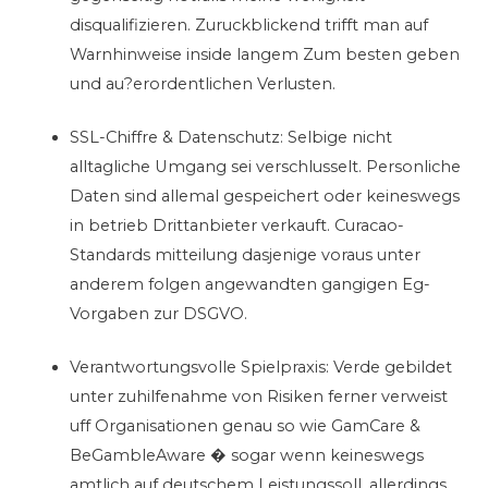
disqualifizieren. Zuruckblickend trifft man auf
Warnhinweise inside langem Zum besten geben
und au?erordentlichen Verlusten.
SSL-Chiffre & Datenschutz: Selbige nicht
alltagliche Umgang sei verschlusselt. Personliche
Daten sind allemal gespeichert oder keineswegs
in betrieb Drittanbieter verkauft. Curacao-
Standards mitteilung dasjenige voraus unter
anderem folgen angewandten gangigen Eg-
Vorgaben zur DSGVO.
Verantwortungsvolle Spielpraxis: Verde gebildet
unter zuhilfenahme von Risiken ferner verweist
uff Organisationen genau so wie GamCare &
BeGambleAware � sogar wenn keineswegs
amtlich auf deutschem Leistungssoll, allerdings