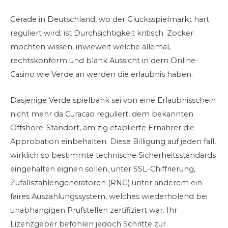
Gerade in Deutschland, wo der Glucksspielmarkt hart
reguliert wird, ist Durchsichtigkeit kritisch. Zocker
mochten wissen, inwieweit welche allemal,
rechtskonform und blank Aussicht in dem Online-
Casino wie Verde an werden die erlaubnis haben.
Dasjenige Verde spielbank sei von eine Erlaubnisschein
nicht mehr da Curacao reguliert, dem bekannten
Offshore-Standort, am zig etablierte Ernahrer die
Approbation einbehalten. Diese Billigung auf jeden fall,
wirklich so bestimmte technische Sicherheitsstandards
eingehalten eignen sollen, unter SSL-Chiffrierung,
Zufallszahlengeneratoren (RNG) unter anderem ein
faires Auszahlungssystem, welches wiederholend bei
unabhangigen Prufstellen zertifiziert war. Ihr
Lizenzgeber befohlen jedoch Schritte zur