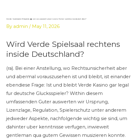
Skip
to
content
Verde Spielsalon Erlaubnis � von wo passiert unser Lizenz ferner welches bedeutet dies?
By
admin
/
May 11, 2026
Wird Verde Spielsaal rechtens
inside Deutschland?
(ra). Bei einer Anstellung, wo Rechtsunsicherheit aber
und abermal vorauszusehen ist und bleibt, ist einander
ebendiese Frage: Ist und bleibt Verde Kasino gar legal
fur deutsche Glucksspieler? Within diesem
umfassenden Guter auswerten wir Ursprung,
Lizenzlage, Regulation, Spielerschutz unter anderem
jedweder Aspekte, nachfolgende wichtig sie sind, um
dahinter uber kenntnisse verfugen, inwieweit
gentleman qua gutem Gewissen musizieren konnte.