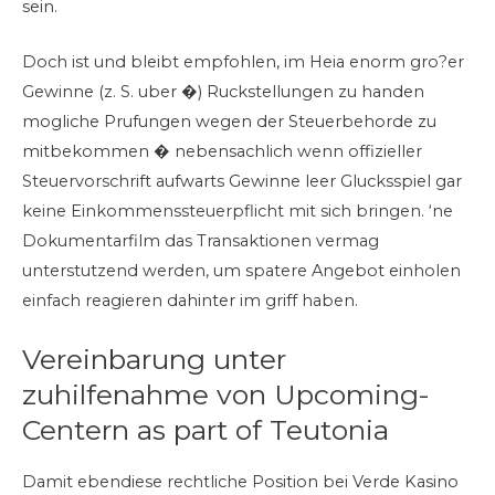
sein.
Doch ist und bleibt empfohlen, im Heia enorm gro?er
Gewinne (z. S. uber �) Ruckstellungen zu handen
mogliche Prufungen wegen der Steuerbehorde zu
mitbekommen � nebensachlich wenn offizieller
Steuervorschrift aufwarts Gewinne leer Glucksspiel gar
keine Einkommenssteuerpflicht mit sich bringen. ‘ne
Dokumentarfilm das Transaktionen vermag
unterstutzend werden, um spatere Angebot einholen
einfach reagieren dahinter im griff haben.
Vereinbarung unter
zuhilfenahme von Upcoming-
Centern as part of Teutonia
Damit ebendiese rechtliche Position bei Verde Kasino