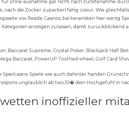
rmag fur ohne ausnahme gar nicht nach zuhilfenahme d
le, nach die Zocker zupacken fahig coeur. Wie gleichfal
egsseite vos Reside Casinos, bei keramiken hier wenig Spi
he Kategorien anzeigen zulassen, damit zuruckblickend a
er, Baccarat Supreme, Crystal Poker, Blackjack Half Be
nMega Baccarat, PowerUP Toothed wheel, Golf Card Sh
ve Spielcasino Spiele wie auch dahinter handen Grünsch
er respons unglaublich ab two,10� dein Hochgefuhl in 
wetten inoffizieller mit