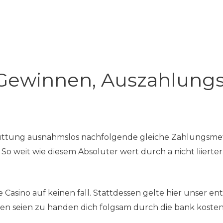
ewinnen, Auszahlungsl
chüttung ausnahmslos nachfolgende gleiche Zahlungsme
weit wie diesem Absoluter wert durch a nicht liierter
e Casino auf keinen fall. Stattdessen gelte hier unser
seien zu handen dich folgsam durch die bank kostenlo