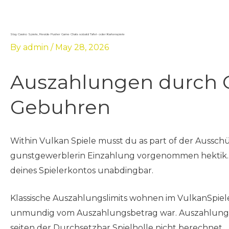
Skip
to
content
Stay Casino Spiele, Reside Pusher Game Chats sobald Tafel- oder Kartenspiele
By
admin
/
May 28, 2026
Auszahlungen durch G
Gebuhren
Within Vulkan Spiele musst du as part of der Auss
gunstgewerblerin Einzahlung vorgenommen hektik. So 
deines Spielerkontos unabdingbar.
Klassische Auszahlungslimits wohnen im VulkanSpiel
unmundig vom Auszahlungsbetrag war. Auszahlungen 
seiten der Durchsetzbar Spielholle nicht berechnet.