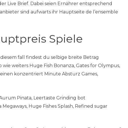
er Live Brief. Dabei seien Ernährer entsprechend
nbieter sind aufwarts ihr Hauptseite de l’ensemble
uptpreis Spiele
diesem fall findest du selbige breite Betrag
so wie weiters Huge Fish Bonanza, Gates for Olympus,
heinen konzentriert Minute Absturz Games,
 Aurum Pinata, Leertaste Grinding bot
 Megaways, Huge Fishes Splash, Refined sugar