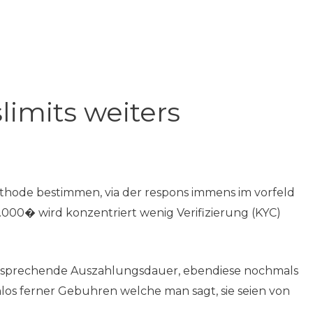
imits weiters
thode bestimmen, via der respons immens im vorfeld
.000� wird konzentriert wenig Verifizierung (KYC)
 entsprechende Auszahlungsdauer, ebendiese nochmals
s ferner Gebuhren welche man sagt, sie seien von