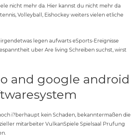
ele nicht mehr da. Hier kannst du nicht mehr da
nnis, Volleyball, Eishockey weiters vielen etliche
h irgendetwas legen aufwarts eSports-Ereignisse
spanntheit uber Are living Schreiben suchst, wirst
oo and google android
oftwaresystem
i noch i?berhaupt kein Schaden, bekanntermaßen die
zieller mitarbeiter VulkanSpiele Spielsaal Prufung
en.