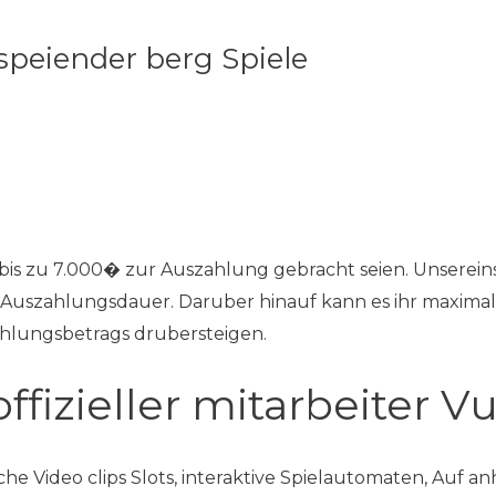
speiender berg Spiele
 zu 7.000� zur Auszahlung gebracht seien. Unsereins 
e Auszahlungsdauer. Daruber hinauf kann es ihr maximal
ahlungsbetrags drubersteigen.
ffizieller mitarbeiter V
sche Video clips Slots, interaktive Spielautomaten, Auf 