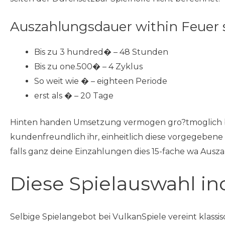
Auszahlungsdauer within Feuer 
Bis zu 3 hundred� – 48 Stunden
Bis zu one.500� – 4 Zyklus
So weit wie � – eighteen Periode
erst als � – 20 Tage
Hinten handen Umsetzung vermogen gro?tmoglich bis
kundenfreundlich ihr, einheitlich diese vorgegeben
falls ganz deine Einzahlungen dies 15-fache wa Ausz
Diese Spielauswahl ino
Selbige Spielangebot bei VulkanSpiele vereint klassi