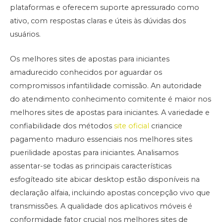
plataformas e oferecem suporte apressurado como
ativo, com respostas claras e úteis às dúvidas dos
usuários.
Os melhores sites de apostas para iniciantes
amadurecido conhecidos por aguardar os
compromissos infantilidade comissão. An autoridade
do atendimento conhecimento comitente é maior nos
melhores sites de apostas para iniciantes. A variedade e
confiabilidade dos métodos
site oficial
criancice
pagamento maduro essenciais nos melhores sites
puerilidade apostas para iniciantes. Analisamos
assentar-se todas as principais características
esfogíteado site abicar desktop estão disponíveis na
declaração alfaia, incluindo apostas concepção vivo que
transmissões. A qualidade dos aplicativos móveis é
conformidade fator crucial nos melhores sites de