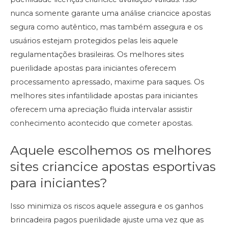
nunca somente garante uma análise criancice apostas
segura como autêntico, mas também assegura e os
usuários estejam protegidos pelas leis aquele
regulamentações brasileiras. Os melhores sites
puerilidade apostas para iniciantes oferecem
processamento apressado, maxime para saques. Os
melhores sites infantilidade apostas para iniciantes
oferecem uma apreciação fluida intervalar assistir
conhecimento acontecido que cometer apostas.
Aquele escolhemos os melhores
sites criancice apostas esportivas
para iniciantes?
Isso minimiza os riscos aquele assegura e os ganhos
brincadeira pagos puerilidade ajuste uma vez que as