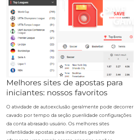
Melhores sites de apostas para
iniciantes: nossos favoritos
O atividade de autoexclusão geralmente pode decorrer
cavado por tempo da seção puerilidade configurações
da conta abrasado usuário. Os melhores sites
infantilidade apostas para iniciantes geralmente