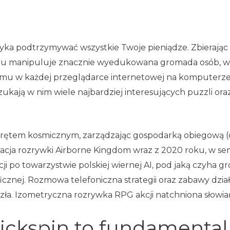
yzyka podtrzymywać wszystkie Twoje pieniądze. Zbierając 
manipuluje znacznie wyedukowana gromada osób, w ktor
u w każdej przeglądarce internetowej na komputerze, 
zukają w nim wiele najbardziej interesujących puzzli or
rętem kosmicznym, zarządzając gospodarką obiegową (
cja rozrywki Airborne Kingdom wraz z 2020 roku, w se
ji po towarzystwie polskiej wiernej AI, pod jaką czyh
ficznej. Rozmowa telefoniczna strategii oraz zabawy dzi
ła. Izometryczna rozrywka RPG akcji natchniona słowia
ickspin to fundamenta