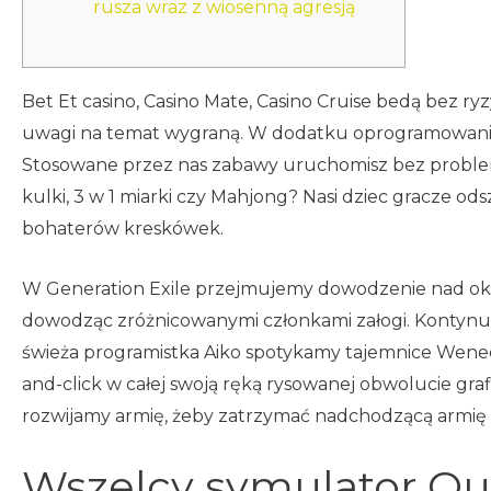
rusza wraz z wiosenną agresją
Bet Et casino, Casino Mate, Casino Cruise bedą bez r
uwagi na temat wygraną. W dodatku oprogramowaniu 
Stosowane przez nas zabawy uruchomisz bez problem
kulki, 3 w 1 miarki czy Mahjong?
Nasi dziec gracze ods
bohaterów kreskówek.
W Generation Exile przejmujemy dowodzenie nad ok
dowodząc zróżnicowanymi członkami załogi. Kontynua
świeża programistka Aiko spotykamy tajemnice Wenec
and-click w całej swoją ręką rysowanej obwolucie gra
rozwijamy armię, żeby zatrzymać nadchodzącą armię z
Wszelcy symulator Qu