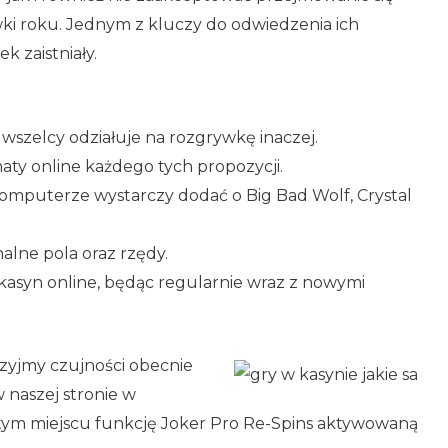
ki roku. Jednym z kluczy do odwiedzenia ich
k zaistniały.
szelcy odziałuje na rozgrywkę inaczej.
aty online każdego tych propozycji.
komputerze wystarczy dodać o Big Bad Wolf, Crystal
alne pola oraz rzędy.
e kasyn online, będąc regularnie wraz z nowymi
zyjmy czujności obecnie
naszej stronie w
ym miejscu funkcję Joker Pro Re-Spins aktywowaną