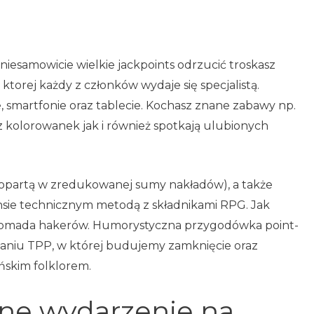
niesamowicie wielkie jackpoints odrzucić troskasz
ej każdy z członków wydaje się specjalistą.
smartfonie oraz tablecie. Kochasz znane zabawy np.
az kolorowanek jak i również spotkają ulubionych
opartą w zredukowanej sumy nakładów), a także
nsie technicznym metodą z składnikami RPG. Jak
a gromada hakerów. Humorystyczna przygodówka point-
ałaniu TPP, w której budujemy zamknięcie oraz
ńskim folklorem.
lne wydarzenie na