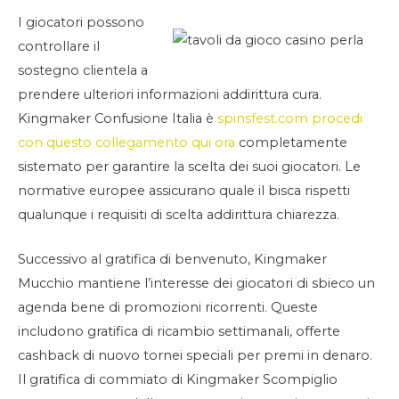
I giocatori possono
controllare il
sostegno clientela a
prendere ulteriori informazioni addirittura cura.
Kingmaker Confusione Italia è
spinsfest.com procedi
con questo collegamento qui ora
completamente
sistemato per garantire la scelta dei suoi giocatori. Le
normative europee assicurano quale il bisca rispetti
qualunque i requisiti di scelta addirittura chiarezza.
Successivo al gratifica di benvenuto, Kingmaker
Mucchio mantiene l’interesse dei giocatori di sbieco un
agenda bene di promozioni ricorrenti. Queste
includono gratifica di ricambio settimanali, offerte
cashback di nuovo tornei speciali per premi in denaro.
Il gratifica di commiato di Kingmaker Scompiglio