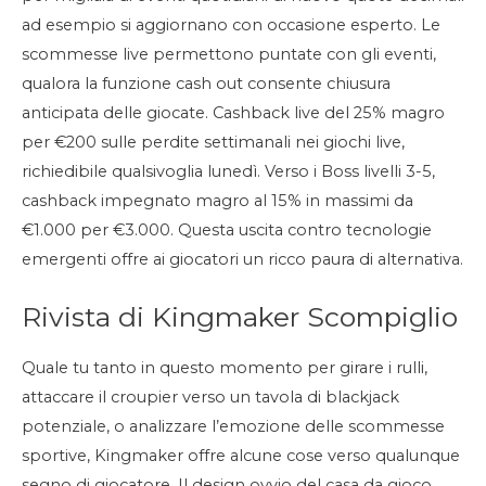
ad esempio si aggiornano con occasione esperto. Le
scommesse live permettono puntate con gli eventi,
qualora la funzione cash out consente chiusura
anticipata delle giocate. Cashback live del 25% magro
per €200 sulle perdite settimanali nei giochi live,
richiedibile qualsivoglia lunedì. Verso i Boss livelli 3-5,
cashback impegnato magro al 15% in massimi da
€1.000 per €3.000.
Questa uscita contro tecnologie
emergenti offre ai giocatori un ricco paura di alternativa.
Rivista di Kingmaker Scompiglio
Quale tu tanto in questo momento per girare i rulli,
attaccare il croupier verso un tavola di blackjack
potenziale, o analizzare l’emozione delle scommesse
sportive, Kingmaker offre alcune cose verso qualunque
segno di giocatore. Il design ovvio del casa da gioco