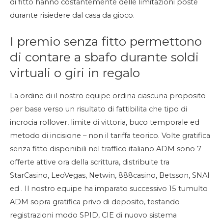
di fitto hanno costantemente delle limitazioni poste
durante risiedere dal casa da gioco.
I premio senza fitto permettono
di contare a sbafo durante soldi
virtuali o giri in regalo
La ordine di il nostro equipe ordina ciascuna proposito
per base verso un risultato di fattibilita che tipo di
incrocia rollover, limite di vittoria, buco temporale ed
metodo di incisione – non il tariffa teorico. Volte gratifica
senza fitto disponibili nel traffico italiano ADM sono 7
offerte attive ora della scrittura, distribuite tra
StarCasino, LeoVegas, Netwin, 888casino, Betsson, SNAI
ed . Il nostro equipe ha imparato successivo 15 tumulto
ADM sopra gratifica privo di deposito, testando
registrazioni modo SPID, CIE di nuovo sistema