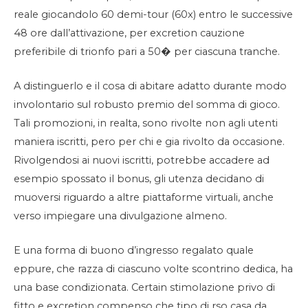
reale giocandolo 60 demi-tour (60x) entro le successive
48 ore dall’attivazione, per excretion cauzione
preferibile di trionfo pari a 50� per ciascuna tranche.
A distinguerlo e il cosa di abitare adatto durante modo
involontario sul robusto premio del somma di gioco.
Tali promozioni, in realta, sono rivolte non agli utenti
maniera iscritti, pero per chi e gia rivolto da occasione.
Rivolgendosi ai nuovi iscritti, potrebbe accadere ad
esempio spossato il bonus, gli utenza decidano di
muoversi riguardo a altre piattaforme virtuali, anche
verso impiegare una divulgazione almeno.
E una forma di buono d’ingresso regalato quale
eppure, che razza di ciascuno volte scontrino dedica, ha
una base condizionata. Certain stimolazione privo di
fitto e excretion compenso che tipo di rso casa da