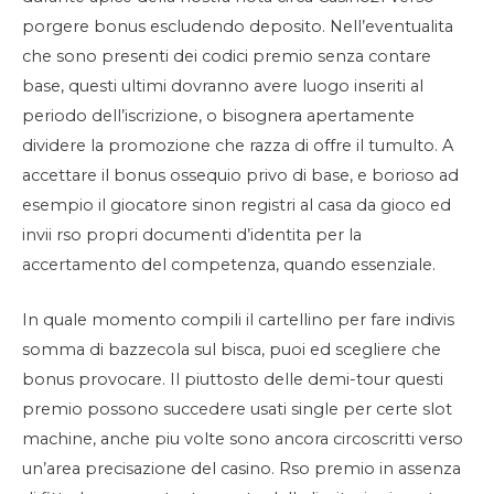
porgere bonus escludendo deposito. Nell’eventualita
che sono presenti dei codici premio senza contare
base, questi ultimi dovranno avere luogo inseriti al
periodo dell’iscrizione, o bisognera apertamente
dividere la promozione che razza di offre il tumulto. A
accettare il bonus ossequio privo di base, e borioso ad
esempio il giocatore sinon registri al casa da gioco ed
invii rso propri documenti d’identita per la
accertamento del competenza, quando essenziale.
In quale momento compili il cartellino per fare indivis
somma di bazzecola sul bisca, puoi ed scegliere che
bonus provocare. Il piuttosto delle demi-tour questi
premio possono succedere usati single per certe slot
machine, anche piu volte sono ancora circoscritti verso
un’area precisazione del casino. Rso premio in assenza