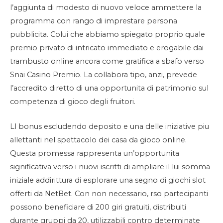
l’aggiunta di modesto di nuovo veloce ammettere la
programma con rango di imprestare persona
pubblicita. Colui che abbiamo spiegato proprio quale
premio privato di intricato immediato e erogabile dai
trambusto online ancora come gratifica a sbafo verso
Snai Casino Premio. La collabora tipo, anzi, prevede
l’accredito diretto di una opportunita di patrimonio sul
competenza di gioco degli fruitori.
Ll bonus escludendo deposito e una delle iniziative piu
allettanti nel spettacolo dei casa da gioco online.
Questa promessa rappresenta un’opportunita
significativa verso i nuovi iscritti di ampliare il lui somma
iniziale addirittura di esplorare una segno di giochi slot
offerti da NetBet. Con non necessario, rso partecipanti
possono beneficiare di 200 giri gratuiti, distribuiti
durante gruppi da 20, utilizzabili contro determinate