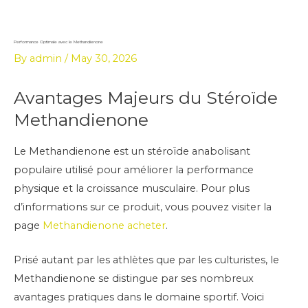
Skip
to
content
Performance Optimale avec le Methandienone
By
admin
/
May 30, 2026
Avantages Majeurs du Stéroïde
Methandienone
Le Methandienone est un stéroïde anabolisant
populaire utilisé pour améliorer la performance
physique et la croissance musculaire. Pour plus
d’informations sur ce produit, vous pouvez visiter la
page
Methandienone acheter
.
Prisé autant par les athlètes que par les culturistes, le
Methandienone se distingue par ses nombreux
avantages pratiques dans le domaine sportif. Voici