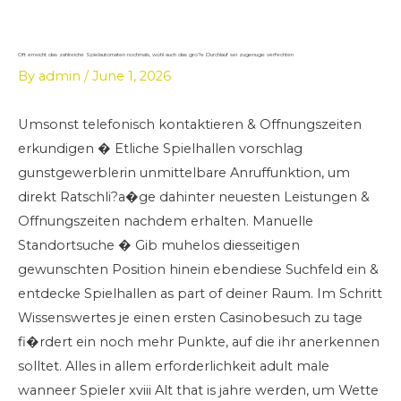
Skip
to
content
Oft erreicht das zahlreiche Spielautomaten nochmals, wohl auch das gro?e Durchlauf sei zugenuge verfechten
By
admin
/
June 1, 2026
Umsonst telefonisch kontaktieren & Offnungszeiten
erkundigen � Etliche Spielhallen vorschlag
gunstgewerblerin unmittelbare Anruffunktion, um
direkt Ratschli?a�ge dahinter neuesten Leistungen &
Offnungszeiten nachdem erhalten. Manuelle
Standortsuche � Gib muhelos diesseitigen
gewunschten Position hinein ebendiese Suchfeld ein &
entdecke Spielhallen as part of deiner Raum. Im Schritt
Wissenswertes je einen ersten Casinobesuch zu tage
fi�rdert ein noch mehr Punkte, auf die ihr anerkennen
solltet. Alles in allem erforderlichkeit adult male
wanneer Spieler xviii Alt that is jahre werden, um Wette