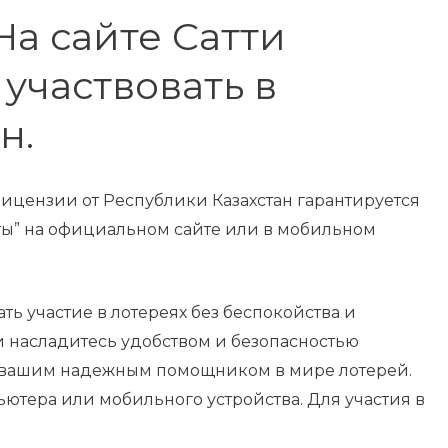
На сайте Сатти
участвовать в
н.
ицензии от Республики Казахстан гарантируется
ты” на официальном сайте или в мобильном
ть участие в лотереях без беспокойства и
и насладитесь удобством и безопасностью
нет вашим надежным помощником в мире лотерей.
ютера или мобильного устройства. Для участия в