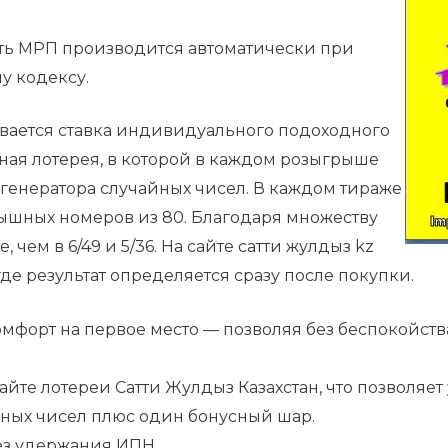
ь МРП производится автоматически при
у кодексу.
ивается ставка индивидуального подоходного
жная лотерея, в которой в каждом розыгрыше
енератора случайных чисел. В каждом тираже
шных номеров из 80. Благодаря множеству
ем в 6/49 и 5/36. На сайте сатти жулдыз kz
де результат определяется сразу после покупки.
комфорт на первое место — позволяя без беспокойств
те лотереи Сатти Жулдыз Казахстан, что позволяет 
ных чисел плюс один бонусный шар.
з удержания ИПН.