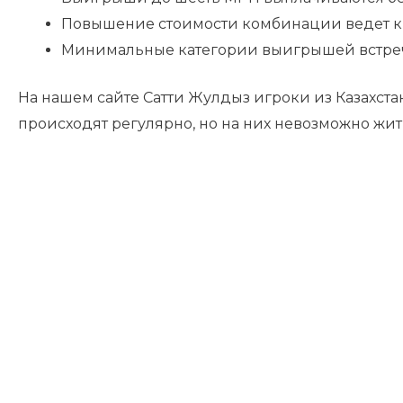
Повышение стоимости комбинации ведет к
Минимальные категории выигрышей встречаю
На нашем сайте Сатти Жулдыз игроки из Казахст
происходят регулярно, но на них невозможно жить