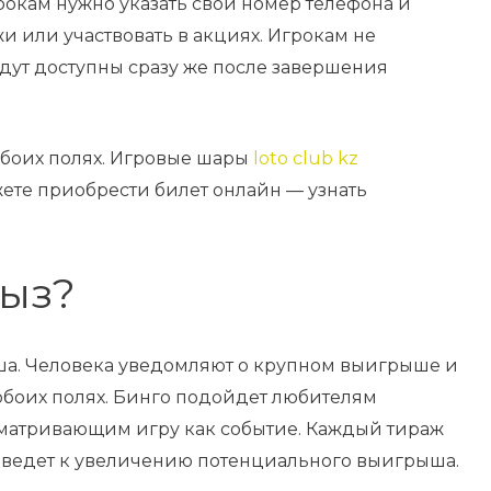
рокам нужно указать свой номер телефона и
и или участвовать в акциях. Игрокам не
удут доступны сразу же после завершения
обоих полях. Игровые шары
loto club kz
жете приобрести билет онлайн — узнать
дыз?
ша. Человека уведомляют о крупном выигрыше и
 обоих полях. Бинго подойдет любителям
сматривающим игру как событие. Каждый тираж
 ведет к увеличению потенциального выигрыша.