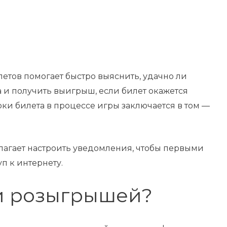
етов помогает быстро выяснить, удачно ли
 и получить выигрыш, если билет окажется
ки билета в процессе игры заключается в том —
лагает настроить уведомления, чтобы первыми
п к интернету.
оги розыгрышей?