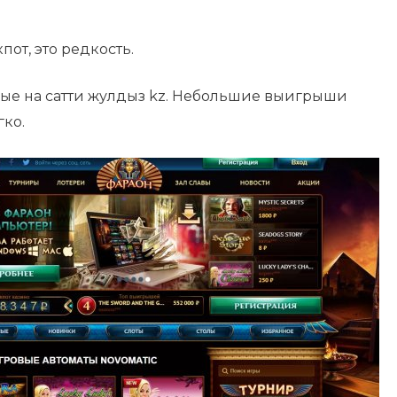
от, это редкость.
нные на сатти жулдыз kz. Небольшие выигрыши
гко.