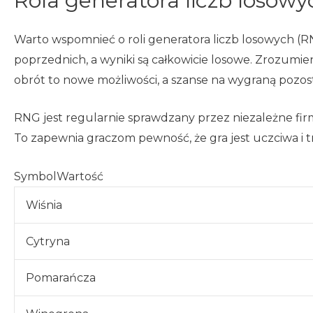
Rola generatora liczb losow
Warto wspomnieć o roli generatora liczb losowych (R
poprzednich, a wyniki są całkowicie losowe. Zrozumie
obrót to nowe możliwości, a szanse na wygraną pozosta
RNG jest regularnie sprawdzany przez niezależne firmy
To zapewnia graczom pewność, że gra jest uczciwa i 
SymbolWartość
Wiśnia
Cytryna
Pomarańcza