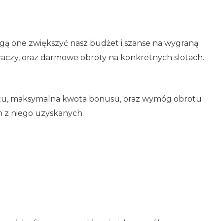
ogą one zwiększyć nasz budżet i szanse na wygraną.
raczy, oraz darmowe obroty na konkretnych slotach.
ytu, maksymalna kwota bonusu, oraz wymóg obrotu
 z niego uzyskanych.