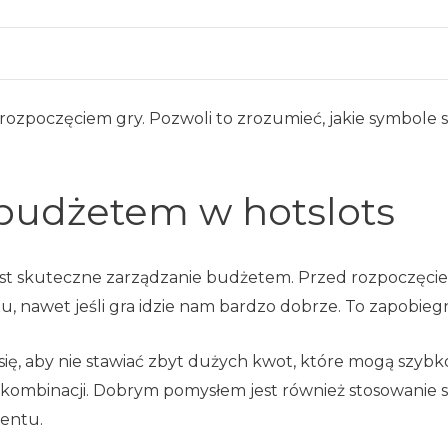
ozpoczęciem gry. Pozwoli to zrozumieć, jakie symbole są
 budżetem w hotslots
jest skuteczne zarządzanie budżetem. Przed rozpoczęciem
mitu, nawet jeśli gra idzie nam bardzo dobrze. To zapo
a się, aby nie stawiać zbyt dużych kwot, które mogą szyb
ej kombinacji. Dobrym pomysłem jest również stosowanie 
mentu.