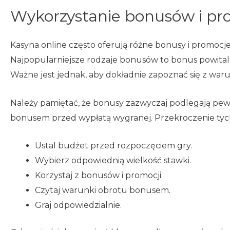
Wykorzystanie bonusów i pr
Kasyna online często oferują różne bonusy i promocje
Najpopularniejsze rodzaje bonusów to bonus powital
Ważne jest jednak, aby dokładnie zapoznać się z w
Należy pamiętać, że bonusy zazwyczaj podlegają p
bonusem przed wypłatą wygranej. Przekroczenie ty
Ustal budżet przed rozpoczęciem gry.
Wybierz odpowiednią wielkość stawki.
Korzystaj z bonusów i promocji.
Czytaj warunki obrotu bonusem.
Graj odpowiedzialnie.