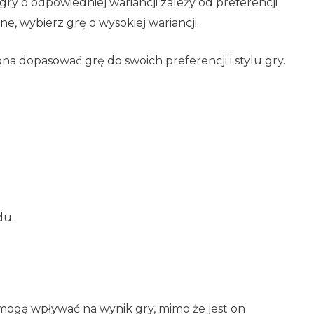
gry o odpowiedniej wariancji zależy od preferencji
ane, wybierz grę o wysokiej wariancji.
a dopasować grę do swoich preferencji i stylu gry.
du.
że mogą wpływać na wynik gry, mimo że jest on