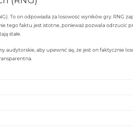
ych (RNG)
NG). To on odpowiada za losowość wyników gry. RNG zap
nie tego faktu jest istotne, ponieważ pozwala odrzucić 
ją stałe.
 audytorskie, aby upewnić się, że jest on faktycznie lo
transparentna.