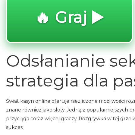
🔥 Graj ▶️
Odsłanianie se
strategia dla p
Świat kasyn online oferuje niezliczone możliwości ro
znane również jako sloty. Jedną z popularniejszych pro
przyciąga coraz więcej graczy. Rozgrywka w tej grze w
sukces.