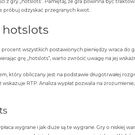
i z gry „hotslots”. Pamiętaj, że gra powinna być traktow
nie próbuj odzyskać przegranych kwot.
 hotslots
aki procent wszystkich postawionych pieniędzy wraca do
bierając grę „hotslots”, warto zwrócić uwagę na jej wskaźn
m, który obliczany jest na podstawie długotrwałej rozgr
iż wskazuje RTP. Analiza wypłat pozwala na zrozumienie,
ts
ypłaca wygrane i jak duże są te wygrane. Gry o niskiej war