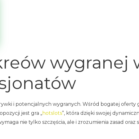
kreów wygranej w
asjonatów
zrywki i potencjalnych wygranych. Wśród bogatej oferty 
pozycji jest gra „
hotslots
”, która dzięki swojej dynamic
ymaga nie tylko szczęścia, ale i zrozumienia zasad oraz