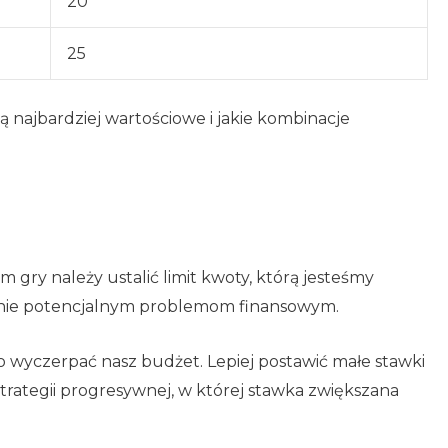
20
25
 najbardziej wartościowe i jakie kombinacje
 gry należy ustalić limit kwoty, którą jesteśmy
biegnie potencjalnym problemom finansowym.
ko wyczerpać nasz budżet. Lepiej postawić małe stawki
strategii progresywnej, w której stawka zwiększana