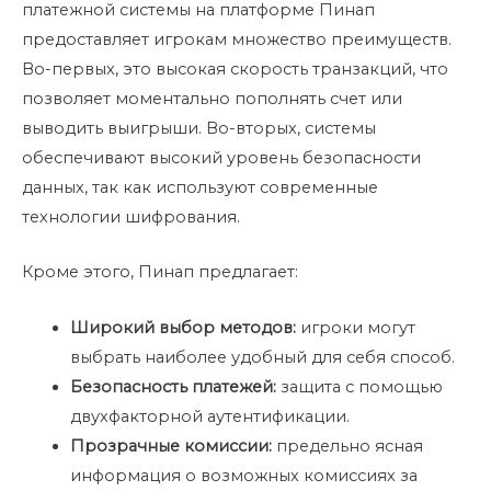
платежной системы на платформе Пинап
предоставляет игрокам множество преимуществ.
Во-первых, это высокая скорость транзакций, что
позволяет моментально пополнять счет или
выводить выигрыши. Во-вторых, системы
обеспечивают высокий уровень безопасности
данных, так как используют современные
технологии шифрования.
Кроме этого, Пинап предлагает:
Широкий выбор методов:
игроки могут
выбрать наиболее удобный для себя способ.
Безопасность платежей:
защита с помощью
двухфакторной аутентификации.
Прозрачные комиссии:
предельно ясная
информация о возможных комиссиях за