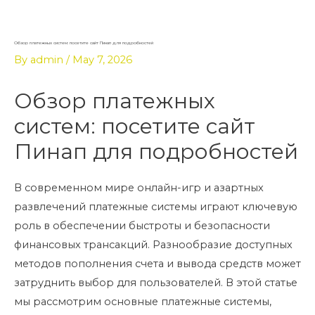
Skip
to
content
Обзор платежных систем: посетите сайт Пинап для подробностей
By
admin
/
May 7, 2026
Обзор платежных
систем: посетите сайт
Пинап для подробностей
В современном мире онлайн-игр и азартных
развлечений платежные системы играют ключевую
роль в обеспечении быстроты и безопасности
финансовых трансакций. Разнообразие доступных
методов пополнения счета и вывода средств может
затруднить выбор для пользователей. В этой статье
мы рассмотрим основные платежные системы,