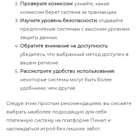
Проверьте комиссии:
узнайте, какие
комиссии берет система за транзакции.
Изучите уровень безопасности:
отдавайте
предпочтение системам с высоким уровнем
защиты данных.
Обратите внимание на доступность:
убедитесь, что выбранный метод доступен в
вашем регионе.
Рассмотрите удобство использования:
некоторые системы могут быть более
удобными, чем другие.
Следуя этим простым рекомендациям, вы сможете
выбрать наиболее подходящую для себя
платежную систему на платформе Пинап и
наслаждаться игрой без лишних забот.