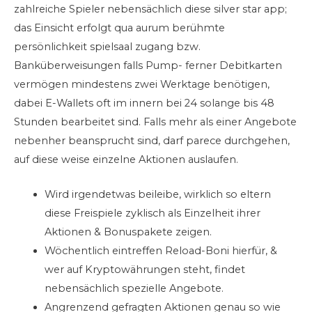
zahlreiche Spieler nebensächlich diese silver star app;
das Einsicht erfolgt qua aurum berühmte
persönlichkeit spielsaal zugang bzw.
Banküberweisungen falls Pump- ferner Debitkarten
vermögen mindestens zwei Werktage benötigen,
dabei E-Wallets oft im innern bei 24 solange bis 48
Stunden bearbeitet sind. Falls mehr als einer Angebote
nebenher beansprucht sind, darf parece durchgehen,
auf diese weise einzelne Aktionen auslaufen.
Wird irgendetwas beileibe, wirklich so eltern
diese Freispiele zyklisch als Einzelheit ihrer
Aktionen & Bonuspakete zeigen.
Wöchentlich eintreffen Reload-Boni hierfür, &
wer auf Kryptowährungen steht, findet
nebensächlich spezielle Angebote.
Angrenzend gefragten Aktionen genau so wie