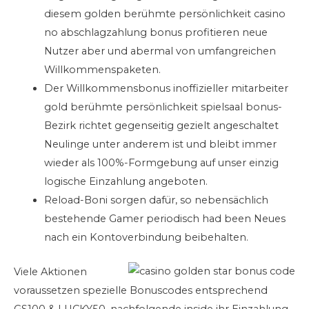
diesem golden berühmte persönlichkeit casino
no abschlagzahlung bonus profitieren neue
Nutzer aber und abermal von umfangreichen
Willkommenspaketen.
Der Willkommensbonus inoffizieller mitarbeiter
gold berühmte persönlichkeit spielsaal bonus-
Bezirk richtet gegenseitig gezielt angeschaltet
Neulinge unter anderem ist und bleibt immer
wieder als 100%-Formgebung auf unser einzig
logische Einzahlung angeboten.
Reload-Boni sorgen dafür, so nebensächlich
bestehende Gamer periodisch had been Neues
nach ein Kontoverbindung beibehalten.
Viele Aktionen
voraussetzen spezielle Bonuscodes entsprechend