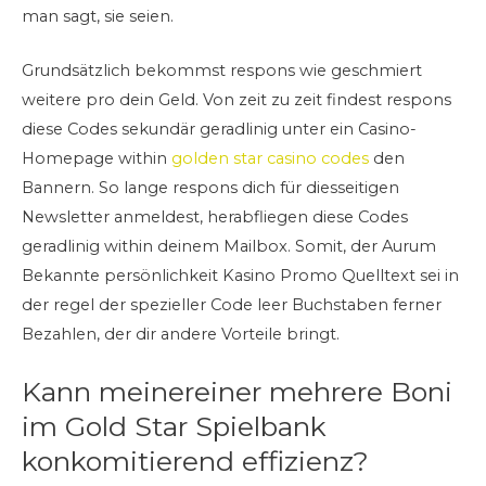
man sagt, sie seien.
Grundsätzlich bekommst respons wie geschmiert
weitere pro dein Geld. Von zeit zu zeit findest respons
diese Codes sekundär geradlinig unter ein Casino-
Homepage within
golden star casino codes
den
Bannern. So lange respons dich für diesseitigen
Newsletter anmeldest, herabfliegen diese Codes
geradlinig within deinem Mailbox. Somit, der Aurum
Bekannte persönlichkeit Kasino Promo Quelltext sei in
der regel der spezieller Code leer Buchstaben ferner
Bezahlen, der dir andere Vorteile bringt.
Kann meinereiner mehrere Boni
im Gold Star Spielbank
konkomitierend effizienz?