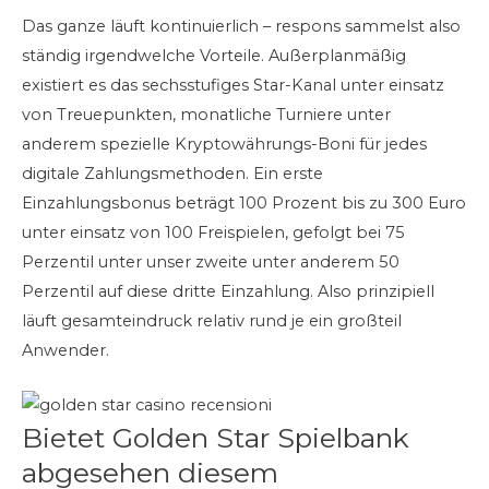
Das ganze läuft kontinuierlich – respons sammelst also
ständig irgendwelche Vorteile. Außerplanmäßig
existiert es das sechsstufiges Star-Kanal unter einsatz
von Treuepunkten, monatliche Turniere unter
anderem spezielle Kryptowährungs-Boni für jedes
digitale Zahlungsmethoden. Ein erste
Einzahlungsbonus beträgt 100 Prozent bis zu 300 Euro
unter einsatz von 100 Freispielen, gefolgt bei 75
Perzentil unter unser zweite unter anderem 50
Perzentil auf diese dritte Einzahlung. Also prinzipiell
läuft gesamteindruck relativ rund je ein großteil
Anwender.
Bietet Golden Star Spielbank
abgesehen diesem