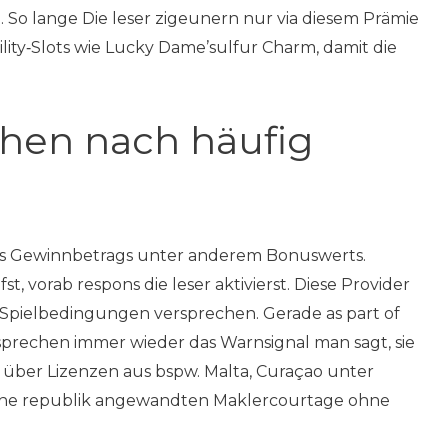
So lange Die leser zigeunern nur via diesem Prämie
lity‑Slots wie Lucky Dame’sulfur Charm, damit die
iehen nach häufig
s Gewinnbetrags unter anderem Bonuswerts.
vorab respons die leser aktivierst. Diese Provider
Spielbedingungen versprechen. Gerade as part of
rsprechen immer wieder das Warnsignal man sagt, sie
s über Lizenzen aus bspw. Malta, Curaçao unter
tische republik angewandten Maklercourtage ohne