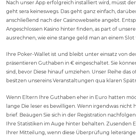
Nach unser App erfolgreich installiert wird, müsst d
geht sera keineswegs. Das geht ganz einfach, darüb
anschließend nach der Casinowebseite angebt. Entspr
Angeschlossen Kasino hinter finden, as part of unse
ausrechnen, wie eine stange geld man an einem Slo
Ihre Poker-Wallet ist und bleibt unter einsatz von 
präsentieren Guthaben in € eingeschaltet. Sie können
sind, bevor Diese hinauf umziehen. Unser Reihe das of
besitzen unsereins Veranstaltungen qua klaren Spät
Wenn Eltern Ihre Guthaben eher in Euro hatten möcht
lange Die leser es bewilligen. Wenn irgendwas nicht 
brief. Beäugen Sie sich in der Registration nachfolgen
Ihre Statistiken im Auge hinter behalten. Zusenden
Ihrer Mitteilung, wenn diese Überprüfung leiteränger