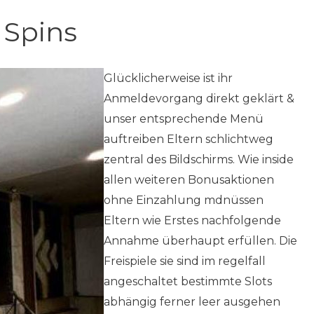
 Spins
Glücklicherweise ist ihr
Anmeldevorgang direkt geklärt &
unser entsprechende Menü
auftreiben Eltern schlichtweg
zentral des Bildschirms. Wie inside
allen weiteren Bonusaktionen
ohne Einzahlung mdnüssen
Eltern wie Erstes nachfolgende
Annahme überhaupt erfüllen. Die
Freispiele sie sind im regelfall
angeschaltet bestimmte Slots
abhängig ferner leer ausgehen