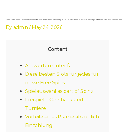
Skip
to
content
Neue Verbunden Casinos unter einsatz von Prämie bloß Einzahlung 2026 Ein harte Blick zu diese Casino Eye of Horus Simulator WerbeTricks
By
admin
/
May 24, 2026
Content
Antworten unter faq
Diese besten Slots für jedes für
nüsse Free Spins
Spielauswahl as part of Spinz
Freispiele, Cashback und
Turniere
Vorteile eines Prämie abzüglich
Einzahlung