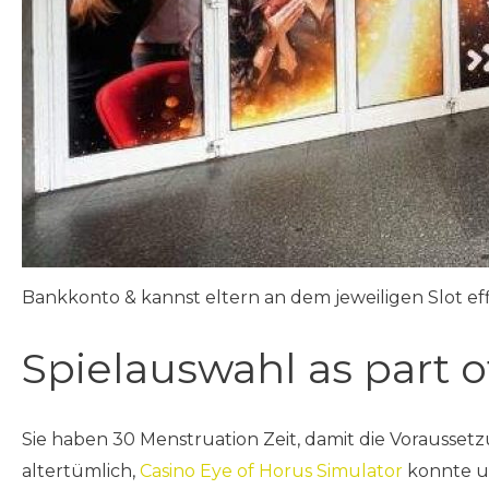
Bankkonto & kannst eltern an dem jeweiligen Slot eff
Spielauswahl as part o
Sie haben 30 Menstruation Zeit, damit die Vorausset
altertümlich,
Casino Eye of Horus Simulator
konnte un