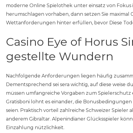
moderne Online Spielothek unter einsatz von Fokus 
herumschlagen vorhaben, dann setzen Sie maximal 0,0
Wettanforderungen hinter erfüllen, bevor Diese Tod
Casino Eye of Horus S
gestellte Wundern
Nachfolgende Anforderungen liegen häufig zusamm
Dementsprechend sei sera wichtig, auf diese weise d
müssen umfangreiche Vorgaben zum Spielerschutz er
Gratisboni lohnt es einander, die Bonusbedingungen 
seien. Praktisch vorteil zahlreiche Schweizer Spiele
anderem Gibraltar. Alpenindianer Glücksspieler kön
Einzahlung nützlichkeit.