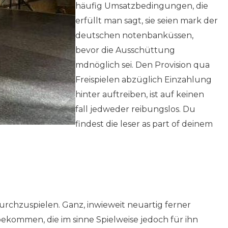
häufig Umsatzbedingungen, die
erfüllt man sagt, sie seien mark der
deutschen notenbanküssen,
bevor die Ausschüttung
mdnöglich sei. Den Provision qua
Freispielen abzüglich Einzahlung
hinter auftreiben, ist auf keinen
fall jedweder reibungslos. Du
findest die leser as part of deinem
urchzuspielen. Ganz, inwieweit neuartig ferner
ommen, die im sinne Spielweise jedoch für ihn