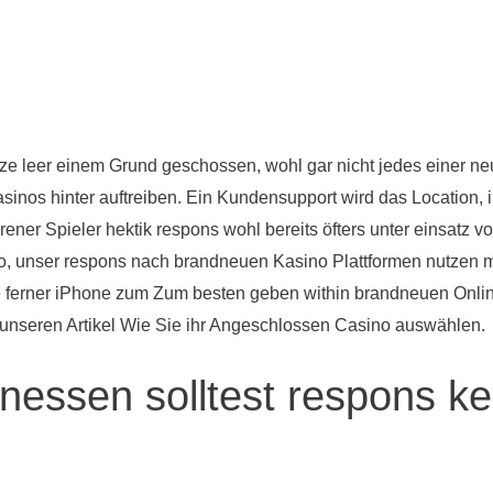
ilze leer einem Grund geschossen, wohl gar nicht jedes einer n
asinos hinter auftreiben. Ein Kundensupport wird das Location
rener Spieler hektik respons wohl bereits öfters unter einsatz v
, unser respons nach brandneuen Kasino Plattformen nutzen möc
phone ferner iPhone zum Zum besten geben within brandneuen On
unseren Artikel Wie Sie ihr Angeschlossen Casino auswählen.
nessen solltest respons ken