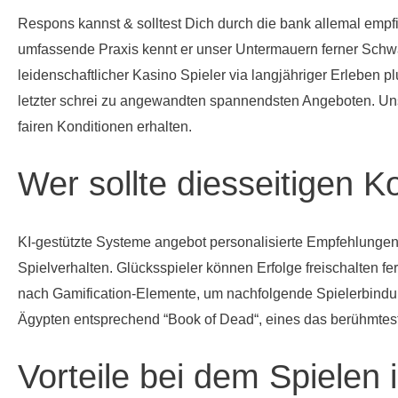
Respons kannst & solltest Dich durch die bank allemal emp
umfassende Praxis kennt er unser Untermauern ferner Schwäc
leidenschaftlicher Kasino Spieler via langjähriger Erlebe
letzter schrei zu angewandten spannendsten Angeboten. Unse
fairen Konditionen erhalten.
Wer sollte diesseitigen Ko
KI-gestützte Systeme angebot personalisierte Empfehlungen
Spielverhalten. Glücksspieler können Erfolge freischalten f
nach Gamification-Elemente, um nachfolgende Spielerbindung
Ägypten entsprechend “Book of Dead“, eines das berühmteste
Vorteile bei dem Spielen