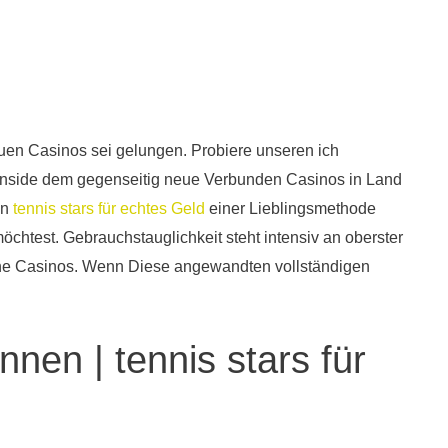
euen Casinos sei gelungen. Probiere unseren ich
, inside dem gegenseitig neue Verbunden Casinos in Land
on
tennis stars für echtes Geld
einer Lieblingsmethode
htest. Gebrauchstauglichkeit steht intensiv an oberster
line Casinos. Wenn Diese angewandten vollständigen
nen | tennis stars für