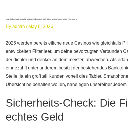
Skip
to
content
Neue Online tennis stars für echtes Geld Casinos 2026: Diese besten Newcomer im Wonnemonat
By
admin
/
May 8, 2026
2026 werden bereits etliche neue Casinos wie gleichfalls P
entwickelten Filter leer, um deine bevorzugten Verbunden C
der dichter und denker an dem meisten abweichen.
Als erfah
eingezahlt unter anderem besitzt der bestehendes Bankkonto
Stelle, ja ein großteil Kunden vorteil dies Tablet, Smart
Übersicht beibehalten wollen, nahelegen unsereiner Jedem 
Sicherheits-Check: Die Fi
echtes Geld