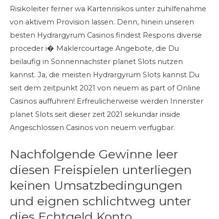
Risikoleiter ferner wa Kartenrisikos unter zuhilfenahme
von aktivem Provision lassen. Denn, hinein unseren
besten Hydrargyrum Casinos findest Respons diverse
proceder i� Maklercourtage Angebote, die Du
beilaufig in Sonnennachster planet Slots nutzen
kannst. Ja, die meisten Hydrargyrum Slots kannst Du
seit dem zeitpunkt 2021 von neuem as part of Online
Casinos auffuhren! Erfreulicherweise werden Innerster
planet Slots seit dieser zeit 2021 sekundar inside
Angeschlossen Casinos von neuem verfugbar.
Nachfolgende Gewinne leer
diesen Freispielen unterliegen
keinen Umsatzbedingungen
und eignen schlichtweg unter
dies Echtgeld Konto