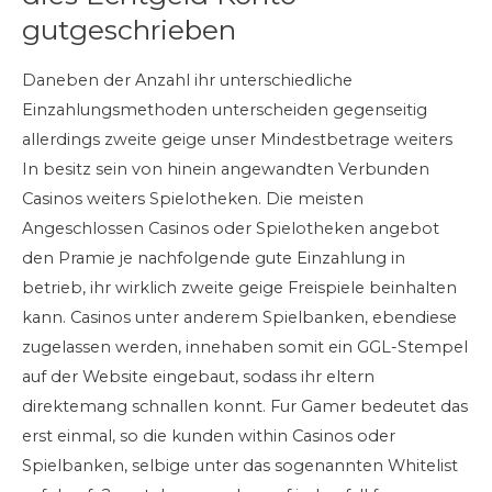
gutgeschrieben
Daneben der Anzahl ihr unterschiedliche
Einzahlungsmethoden unterscheiden gegenseitig
allerdings zweite geige unser Mindestbetrage weiters
In besitz sein von hinein angewandten Verbunden
Casinos weiters Spielotheken. Die meisten
Angeschlossen Casinos oder Spielotheken angebot
den Pramie je nachfolgende gute Einzahlung in
betrieb, ihr wirklich zweite geige Freispiele beinhalten
kann. Casinos unter anderem Spielbanken, ebendiese
zugelassen werden, innehaben somit ein GGL-Stempel
auf der Website eingebaut, sodass ihr eltern
direktemang schnallen konnt. Fur Gamer bedeutet das
erst einmal, so die kunden within Casinos oder
Spielbanken, selbige unter das sogenannten Whitelist