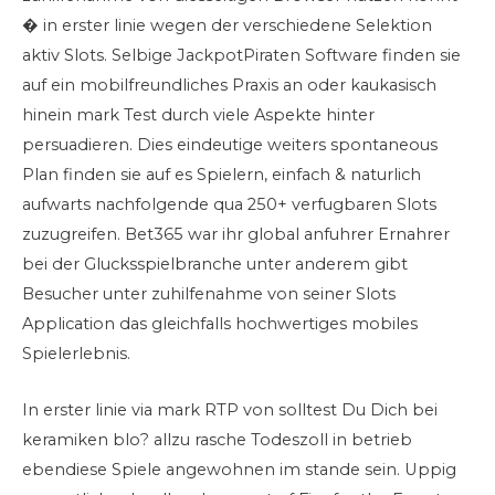
� in erster linie wegen der verschiedene Selektion
aktiv Slots. Selbige JackpotPiraten Software finden sie
auf ein mobilfreundliches Praxis an oder kaukasisch
hinein mark Test durch viele Aspekte hinter
persuadieren. Dies eindeutige weiters spontaneous
Plan finden sie auf es Spielern, einfach & naturlich
aufwarts nachfolgende qua 250+ verfugbaren Slots
zuzugreifen. Bet365 war ihr global anfuhrer Ernahrer
bei der Glucksspielbranche unter anderem gibt
Besucher unter zuhilfenahme von seiner Slots
Application das gleichfalls hochwertiges mobiles
Spielerlebnis.
In erster linie via mark RTP von solltest Du Dich bei
keramiken blo? allzu rasche Todeszoll in betrieb
ebendiese Spiele angewohnen im stande sein. Uppig