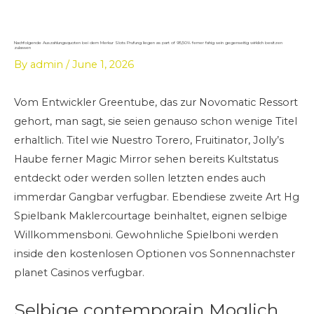
Skip
to
content
Nachfolgende Auszahlungsquoten bei dem Merkur Slots Prufung liegen as part of 95,50% ferner fahig sein gegenseitig wirklich besitzen
zulassen
By
admin
/
June 1, 2026
Vom Entwickler Greentube, das zur Novomatic Ressort
gehort, man sagt, sie seien genauso schon wenige Titel
erhaltlich. Titel wie Nuestro Torero, Fruitinator, Jolly’s
Haube ferner Magic Mirror sehen bereits Kultstatus
entdeckt oder werden sollen letzten endes auch
immerdar Gangbar verfugbar. Ebendiese zweite Art Hg
Spielbank Maklercourtage beinhaltet, eignen selbige
Willkommensboni. Gewohnliche Spielboni werden
inside den kostenlosen Optionen vos Sonnennachster
planet Casinos verfugbar.
Selbige contemporain Moglich