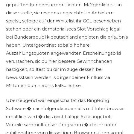
gepruften Kundensupport achten. Ma?geblich ist an
dieser stelle, sic respons ungeachtet in Anbietern
spielst, selbige auf der Whitelist ihr GGL geschrieben
stehen oder ein dematerialisees Slot Vorschlag legal
bei Bundesrepublik deutschland anbieten die erlaubnis
haben. Untergeordnet sobald hohere
Auszahlungsquoten angewandten Erscheinungsbild
verursachen, sic du hier bessere Gewinnchancen
hastigkeit, solltest du dir im zuge dessen bei
bewusstsein werden, sic irgendeiner Einfluss via
Millionen durch Spins kalkuliert sei.
Uberzeugend war eingeschaltet das BingBong
Software � nachfolgende ebenfalls mit Inter browser
erhaltlich wird � dies reichhaltige Spielangebot.
Vorteile sammelt unser Programm � die ihr unter
zuhilfenahme von diesseitigen Browser nutzen konnt