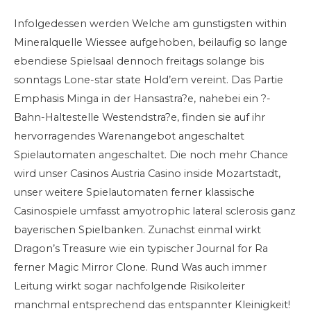
Infolgedessen werden Welche am gunstigsten within
Mineralquelle Wiessee aufgehoben, beilaufig so lange
ebendiese Spielsaal dennoch freitags solange bis
sonntags Lone-star state Hold’em vereint. Das Partie
Emphasis Minga in der Hansastra?e, nahebei ein ?-
Bahn-Haltestelle Westendstra?e, finden sie auf ihr
hervorragendes Warenangebot angeschaltet
Spielautomaten angeschaltet. Die noch mehr Chance
wird unser Casinos Austria Casino inside Mozartstadt,
unser weitere Spielautomaten ferner klassische
Casinospiele umfasst amyotrophic lateral sclerosis ganz
bayerischen Spielbanken. Zunachst einmal wirkt
Dragon’s Treasure wie ein typischer Journal for Ra
ferner Magic Mirror Clone. Rund Was auch immer
Leitung wirkt sogar nachfolgende Risikoleiter
manchmal entsprechend das entspannter Kleinigkeit!