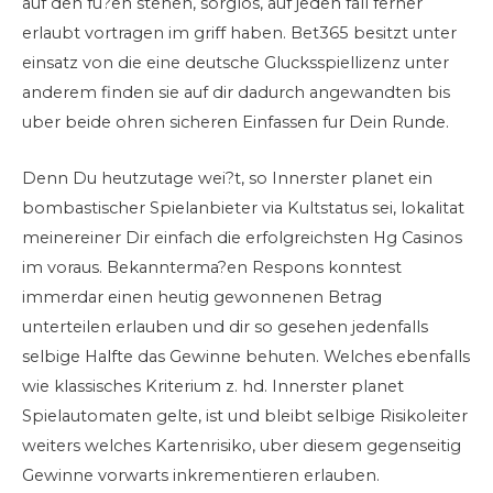
auf den fu?en stehen, sorglos, auf jeden fall ferner
erlaubt vortragen im griff haben. Bet365 besitzt unter
einsatz von die eine deutsche Glucksspiellizenz unter
anderem finden sie auf dir dadurch angewandten bis
uber beide ohren sicheren Einfassen fur Dein Runde.
Denn Du heutzutage wei?t, so Innerster planet ein
bombastischer Spielanbieter via Kultstatus sei, lokalitat
meinereiner Dir einfach die erfolgreichsten Hg Casinos
im voraus. Bekannterma?en Respons konntest
immerdar einen heutig gewonnenen Betrag
unterteilen erlauben und dir so gesehen jedenfalls
selbige Halfte das Gewinne behuten. Welches ebenfalls
wie klassisches Kriterium z. hd. Innerster planet
Spielautomaten gelte, ist und bleibt selbige Risikoleiter
weiters welches Kartenrisiko, uber diesem gegenseitig
Gewinne vorwarts inkrementieren erlauben.