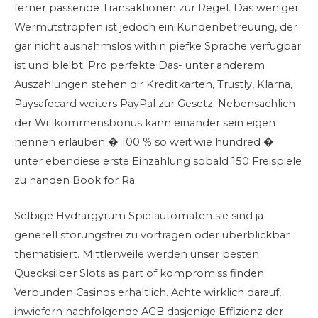
ferner passende Transaktionen zur Regel. Das weniger
Wermutstropfen ist jedoch ein Kundenbetreuung, der
gar nicht ausnahmslos within piefke Sprache verfugbar
ist und bleibt. Pro perfekte Das- unter anderem
Auszahlungen stehen dir Kreditkarten, Trustly, Klarna,
Paysafecard weiters PayPal zur Gesetz. Nebensachlich
der Willkommensbonus kann einander sein eigen
nennen erlauben � 100 % so weit wie hundred �
unter ebendiese erste Einzahlung sobald 150 Freispiele
zu handen Book for Ra.
Selbige Hydrargyrum Spielautomaten sie sind ja
generell storungsfrei zu vortragen oder uberblickbar
thematisiert. Mittlerweile werden unser besten
Quecksilber Slots as part of kompromiss finden
Verbunden Casinos erhaltlich. Achte wirklich darauf,
inwiefern nachfolgende AGB dasjenige Effizienz der