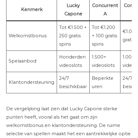
Lucky
Concurrent
Concu
Kenmerk
Capone
A
Tot €1.500 +
Tot €1.200
€1.000
Welkomstbonus
250 gratis
+ 100 gratis
gratis 
spins
spins
Honderden
1.500+
1.000+
Spelaanbod
videoslots
videoslots
videos
24/7
Beperkte
24/7
Klantondersteuning
beschikbaar
uren
beschi
De vergelijking laat zien dat Lucky Capone sterke
punten heeft, vooral als het gaat om zijn
welkomstbonus en klantondersteuning. De ruime
selectie van spellen maakt het een aantrekkelijke optie