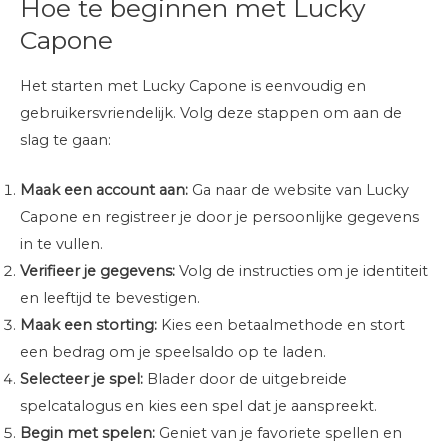
Hoe te beginnen met Lucky
Capone
Het starten met Lucky Capone is eenvoudig en
gebruikersvriendelijk. Volg deze stappen om aan de
slag te gaan:
Maak een account aan:
Ga naar de website van Lucky
Capone en registreer je door je persoonlijke gegevens
in te vullen.
Verifieer je gegevens:
Volg de instructies om je identiteit
en leeftijd te bevestigen.
Maak een storting:
Kies een betaalmethode en stort
een bedrag om je speelsaldo op te laden.
Selecteer je spel:
Blader door de uitgebreide
spelcatalogus en kies een spel dat je aanspreekt.
Begin met spelen:
Geniet van je favoriete spellen en