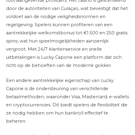
toonaangevende providers. Het casino is gelicenseerd
door de autoriteiten van Curaçao, wat bevestigt dat het
voldoet aan de nodige veiligheidsnormen en
regelgeving. Spelers kunnen profiteren van een
aantrekkelijke welkomstbonus tot €1.500 en 250 gratis
spins, wat hun speelmogelijkheden aanzienlijk
vergroot. Met 24/7 klantenservice en snelle
uitbetalingen is Lucky Capone een platform dat zich
richt op de behoeften van de moderne gokker.
Een andere aantrekkelijke eigenschap van Lucky
Capone is de ondersteuning van verschillende
betaalmethoden, waaronder Visa, Mastercard, e-wallets
en cryptocurrencies. Dit biedt spelers de flexibiliteit die
ze nodig hebben om hun bankroll effectief te
beheren.