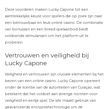
Deze voordelen maken Lucky Capone tot een
aantrekkelijke keuze voor spelers die op zoek zijn naar
een betrouwbaar en leuk online casino. De combinatie
van bonussen en een breed spelaanbod biedt
voldoende stimulansen om het platform uit te
proberen.
Vertrouwen en veiligheid bij
Lucky Capone
Veiligheid en vertrouwen zijn cruciale elementen bij het
kiezen van een online casino. Lucky Capone opereert
onder de licentie van de autoriteiten van Curaçao, wat
betekent dat het voldoet aan strenge normen voor
veiligheid en eerlijk spel. De site maakt gebruik van
geavanceerde encryptietechnologie om de