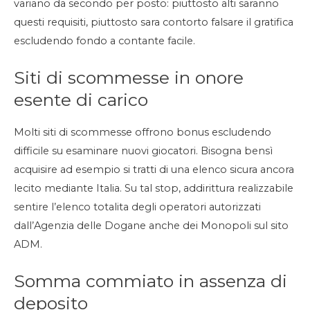
variano da secondo per posto: piuttosto alti saranno
questi requisiti, piuttosto sara contorto falsare il gratifica
escludendo fondo a contante facile.
Siti di scommesse in onore
esente di carico
Molti siti di scommesse offrono bonus escludendo
difficile su esaminare nuovi giocatori. Bisogna bensì
acquisire ad esempio si tratti di una elenco sicura ancora
lecito mediante Italia. Su tal stop, addirittura realizzabile
sentire l’elenco totalita degli operatori autorizzati
dall’Agenzia delle Dogane anche dei Monopoli sul sito
ADM.
Somma commiato in assenza di
deposito