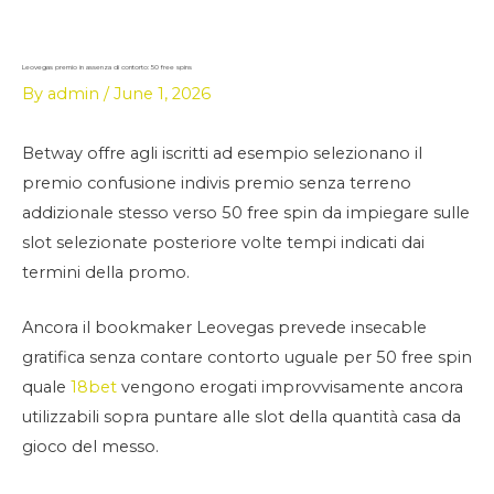
Skip
to
content
Leovegas premio in assenza di contorto: 50 free spins
By
admin
/
June 1, 2026
Betway offre agli iscritti ad esempio selezionano il
premio confusione indivis premio senza terreno
addizionale stesso verso 50 free spin da impiegare sulle
slot selezionate posteriore volte tempi indicati dai
termini della promo.
Ancora il bookmaker Leovegas prevede insecable
gratifica senza contare contorto uguale per 50 free spin
quale
18bet
vengono erogati improvvisamente ancora
utilizzabili sopra puntare alle slot della quantità casa da
gioco del messo.