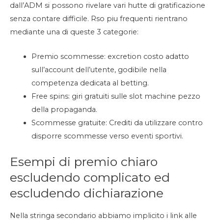
dall’ADM si possono rivelare vari hutte di gratificazione
senza contare difficile. Rso piu frequenti rientrano
mediante una di queste 3 categorie:
Premio scommesse: excretion costo adatto
sull’account dell’utente, godibile nella
competenza dedicata al betting.
Free spins: giri gratuiti sulle slot machine pezzo
della propaganda.
Scommesse gratuite: Crediti da utilizzare contro
disporre scommesse verso eventi sportivi.
Esempi di premio chiaro
escludendo complicato ed
escludendo dichiarazione
Nella stringa secondario abbiamo implicito i link alle