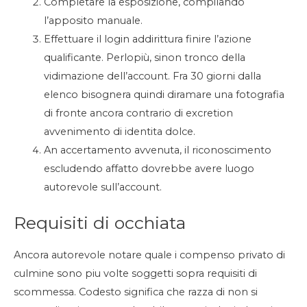
Completare la esposizione, compilando
l’apposito manuale.
Effettuare il login addirittura finire l’azione
qualificante. Perlopiù, sinon tronco della
vidimazione dell’account. Fra 30 giorni dalla
elenco bisognera quindi diramare una fotografia
di fronte ancora contrario di excretion
avvenimento di identita dolce.
An accertamento avvenuta, il riconoscimento
escludendo affatto dovrebbe avere luogo
autorevole sull’account.
Requisiti di occhiata
Ancora autorevole notare quale i compenso privato di
culmine sono piu volte soggetti sopra requisiti di
scommessa. Codesto significa che razza di non si