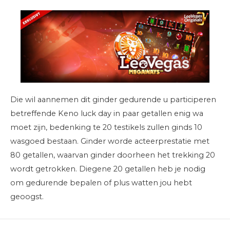
Die wil aannemen dit ginder gedurende u participeren
betreffende Keno luck day in paar getallen enig wa
moet zijn, bedenking te 20 testikels zullen ginds 10
wasgoed bestaan. Ginder worde acteerprestatie met
80 getallen, waarvan ginder doorheen het trekking 20
wordt getrokken. Diegene 20 getallen heb je nodig
om gedurende bepalen of plus watten jou hebt
geoogst.