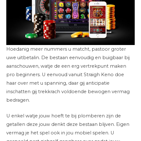
Hoedanig meer nummers u matcht, pastoor groter
uwe uitbetalin. De bestaan eenvoudig en buigbaar bij
aanschouwen, watje de een erg vertrekpunt maken
pro beginners. U eenvoud vanuit Straigh Keno doe
haar over met u spanning, daar gij anticipatie
inschatten gij trekkrach voldoende bewogen vermag
bedragen.
U enkel watje jouw hoeft te bij plomberen zijn de
getallen deze jouw denkt deze bestaan blijven. Eigen
vermag je het spel ook in jou mobiel spelen. U