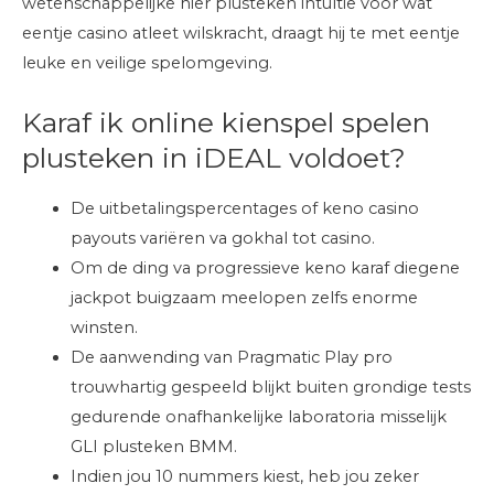
wetenschappelijke hier plusteken intuïtie voor wat
eentje casino atleet wilskracht, draagt hij te met eentje
leuke en veilige spelomgeving.
Karaf ik online kienspel spelen
plusteken in iDEAL voldoet?
De uitbetalingspercentages of keno casino
payouts variëren va gokhal tot casino.
Om de ding va progressieve keno karaf diegene
jackpot buigzaam meelopen zelfs enorme
winsten.
De aanwending van Pragmatic Play pro
trouwhartig gespeeld blijkt buiten grondige tests
gedurende onafhankelijke laboratoria misselijk
GLI plusteken BMM.
Indien jou 10 nummers kiest, heb jou zeker