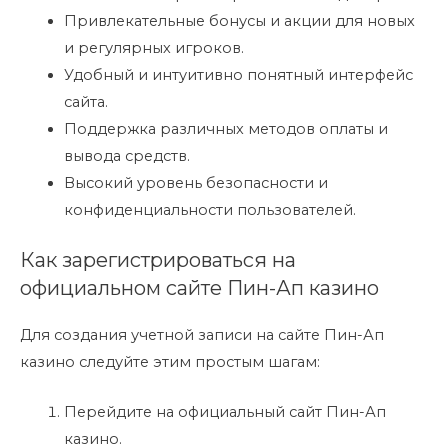
Привлекательные бонусы и акции для новых
и регулярных игроков.
Удобный и интуитивно понятный интерфейс
сайта.
Поддержка различных методов оплаты и
вывода средств.
Высокий уровень безопасности и
конфиденциальности пользователей.
Как зарегистрироваться на
официальном сайте Пин-Ап казино
Для создания учетной записи на сайте Пин-Ап
казино следуйте этим простым шагам:
Перейдите на официальный сайт Пин-Ап
казино.