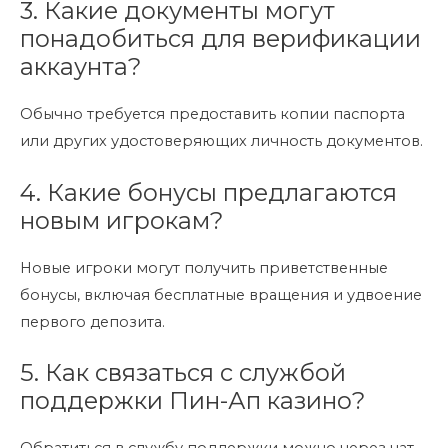
3. Какие документы могут
понадобиться для верификации
аккаунта?
Обычно требуется предоставить копии паспорта
или других удостоверяющих личность документов.
4. Какие бонусы предлагаются
новым игрокам?
Новые игроки могут получить приветственные
бонусы, включая бесплатные вращения и удвоение
первого депозита.
5. Как связаться с службой
поддержки Пин-Ап казино?
Обратиться в службу поддержки можно через чат