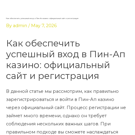
Skip
to
content
Как обеспечить успешный вход в Пин-Ап казино: официальный сайт и регистрация
By
admin
/
May 7, 2026
Как обеспечить
успешный вход в Пин-Ап
казино: официальный
сайт и регистрация
В данной статье мы рассмотрим, как правильно
зарегистрироваться и войти в Пин-Ап казино
через официальный сайт. Процесс регистрации не
займет много времени, однако он требует
соблюдения нескольких важных шагов. При
правильном подходе вы сможете наслаждаться