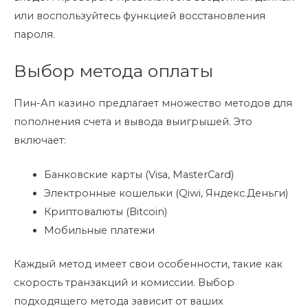
или воспользуйтесь функцией восстановления
пароля.
Выбор метода оплаты
Пин-Ап казино предлагает множество методов для
пополнения счета и вывода выигрышей. Это
включает:
Банковские карты (Visa, MasterCard)
Электронные кошельки (Qiwi, Яндекс.Деньги)
Криптовалюты (Bitcoin)
Мобильные платежи
Каждый метод имеет свои особенности, такие как
скорость транзакций и комиссии. Выбор
подходящего метода зависит от ваших