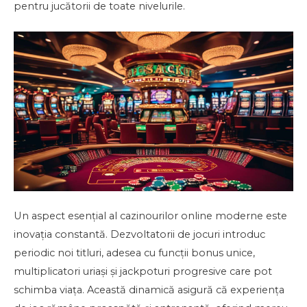
pentru jucătorii de toate nivelurile.
Un aspect esențial al cazinourilor online moderne este
inovația constantă. Dezvoltatorii de jocuri introduc
periodic noi titluri, adesea cu funcții bonus unice,
multiplicatori uriași și jackpoturi progresive care pot
schimba viața. Această dinamică asigură că experiența