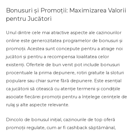
Bonusuri și Promoții: Maximizarea Valorii
pentru Jucători
Unul dintre cele mai atractive aspecte ale cazinourilor
online este generozitatea programelor de bonusuri și
promoții. Acestea sunt concepute pentru a atrage noi
jucători și pentru a recompensa loialitatea celor
existenți. Ofertele de bun venit pot include bonusuri
procentuale la prima depunere, rotiri gratuite la sloturi
populare sau chiar sume fără depunere. Este esențial
ca jucătorii să citească cu atenție termenii și condițiile
asociate fiecărei promoții pentru a înțelege cerințele de
rulaj și alte aspecte relevante.
Dincolo de bonusul inițial, cazinourile de top oferă
promoții regulate, cum ar fi cashback săptămânal,