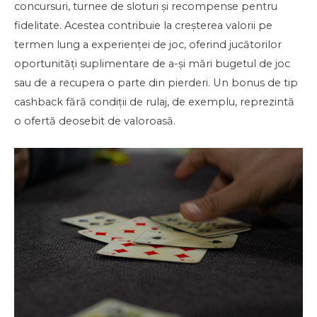
concursuri, turnee de sloturi și recompense pentru
fidelitate. Acestea contribuie la creșterea valorii pe
termen lung a experienței de joc, oferind jucătorilor
oportunități suplimentare de a-și mări bugetul de joc
sau de a recupera o parte din pierderi. Un bonus de tip
cashback fără condiții de rulaj, de exemplu, reprezintă
o ofertă deosebit de valoroasă.