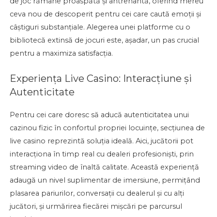
de joc rămâne proaspătă și antrenantă, oferind mereu
ceva nou de descoperit pentru cei care caută emoții și
câștiguri substanțiale. Alegerea unei platforme cu o
bibliotecă extinsă de jocuri este, așadar, un pas crucial
pentru a maximiza satisfacția.
Experiența Live Casino: Interacțiune și
Autenticitate
Pentru cei care doresc să aducă autenticitatea unui
cazinou fizic în confortul propriei locuințe, secțiunea de
live casino reprezintă soluția ideală. Aici, jucătorii pot
interacționa în timp real cu dealeri profesioniști, prin
streaming video de înaltă calitate. Această experiență
adaugă un nivel suplimentar de imersiune, permițând
plasarea pariurilor, conversații cu dealerul și cu alți
jucători, și urmărirea fiecărei mișcări pe parcursul