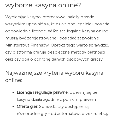
wyborze kasyna online?
Wybierając kasyno internetowe, należy przede
wszystkim upewnić się, że działa ono legalnie i posiada
odpowiednie licencje. W Polsce legalne kasyna online
muszą być zarejestrowane i posiadać zezwolenie
Ministerstwa Finansów. Oprócz tego warto sprawdzić,
czy platforma oferuje bezpieczne metody płatności
oraz czy dba o ochronę danych osobowych graczy.
Najważniejsze kryteria wyboru kasyna
online:
Licencja i regulacje prawne:
Upewnij się, że
kasyno działa zgodnie z polskim prawem.
Oferta gier:
Sprawdź, czy dostępne są
różnorodne gry – od automatów, przez ruletkę,