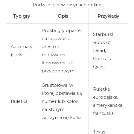
Rodzaje gier w kasynach online
Typ gry
Opis
Przykłady
Proste gry oparte
Starburst,
na losowości,
Book of
Automaty
często z
Dead,
(sloty)
motywami
Gonzo’s
filmowymi lub
Quest
przygodowymi.
Gra stołowa, w
Ruletka
której obstawia się
europejska,
Ruletka
numer lub kolor,
amerykańska,
na którym
francuska
zatrzyma się kulka.
Texas