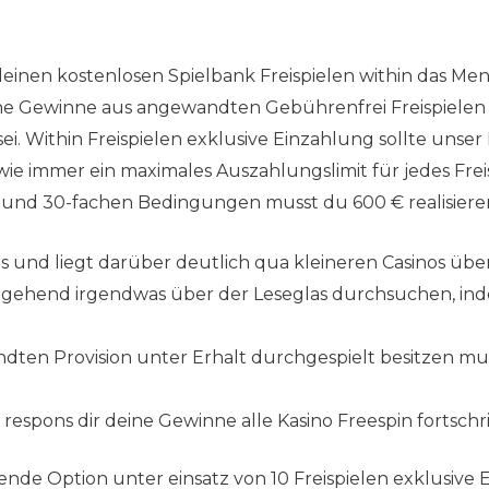
einen kostenlosen Spielbank Freispielen within das Mens
ne Gewinne aus angewandten Gebührenfrei Freispielen e
sei. Within Freispielen exklusive Einzahlung sollte un
 wie immer ein maximales Auszahlungslimit für jedes Fre
s und 30-fachen Bedingungen musst du 600 € realisiere
und liegt darüber deutlich qua kleineren Casinos über i
gehend irgendwas über der Leseglas durchsuchen, indes
andten Provision unter Erhalt durchgespielt besitzen mu
respons dir deine Gewinne alle Kasino Freespin fortschr
ende Option unter einsatz von 10 Freispielen exklusive 