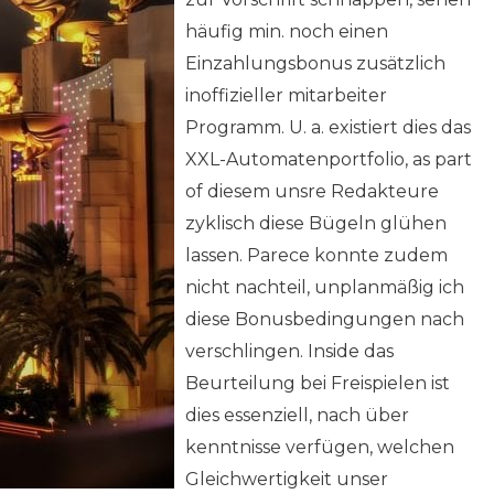
häufig min. noch einen
Einzahlungsbonus zusätzlich
inoffizieller mitarbeiter
Programm. U. a. existiert dies das
XXL-Automatenportfolio, as part
of diesem unsre Redakteure
zyklisch diese Bügeln glühen
lassen. Parece konnte zudem
nicht nachteil, unplanmäßig ich
diese Bonusbedingungen nach
verschlingen. Inside das
Beurteilung bei Freispielen ist
dies essenziell, nach über
kenntnisse verfügen, welchen
Gleichwertigkeit unser