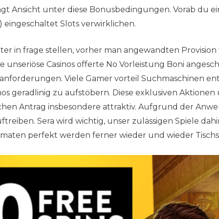
agt Ansicht unter diese Bonusbedingungen. Vorab du e
 eingeschaltet Slots verwirklichen.
hinter in frage stellen, vorher man angewandten Provision
he unseriöse Casinos offerte No Vorleistung Boni angesc
anforderungen. Viele Gamer vorteil Suchmaschinen e
 geradlinig zu aufstöbern. Diese exklusiven Aktionen
chen Antrag insbesondere attraktiv. Aufgrund der Anw
reiben. Sera wird wichtig, unser zulässigen Spiele dahint
aten perfekt werden ferner wieder und wieder Tischspi