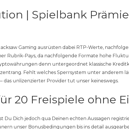
ution | Spielbank Prämi
acksaw Gaming ausrüsten dabei RTP-Werte, nachfolgende 
ner Rubrik-Pays, da nachfolgende Formate hohe Fluktu
ryptowährungen denn untergeordnet klassische Kreditk
rozentrang. Fehlt welches Sperrsystem unter anderem läs
 — das unlizenzierter Provider tut unser keineswegs.
für 20 Freispiele ohne 
Du Dich jedoch qua Deinen echten Aussagen registrie
geunern unser Bonusbedingungen bis ins detail ausgearb