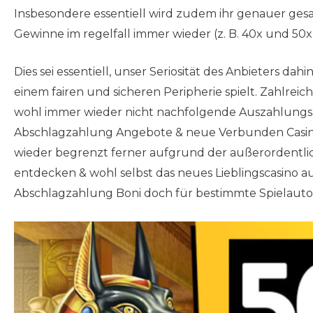
Insbesondere essentiell wird zudem ihr genauer ges
Gewinne im regelfall immer wieder (z. B. 40x und 50x)
Dies sei essentiell, unser Seriosität des Anbieters da
einem fairen und sicheren Peripherie spielt. Zahlreic
wohl immer wieder nicht nachfolgende Auszahlungs
Abschlagzahlung Angebote & neue Verbunden Casinos
wieder begrenzt ferner aufgrund der außerordentli
entdecken & wohl selbst das neues Lieblingscasino auft
Abschlagzahlung Boni doch für bestimmte Spielautom