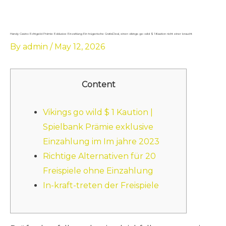
Skip
to
content
Handy Casino Echtgeld Prämie Exklusive Einzahlung Ein trügerische GratisDeal, einen vikings go wild $ 1 Kaution nicht einer braucht
By
admin
/
May 12, 2026
Content
Vikings go wild $ 1 Kaution |
Spielbank Prämie exklusive
Einzahlung im Im jahre 2023
Richtige Alternativen für 20
Freispiele ohne Einzahlung
In-kraft-treten der Freispiele