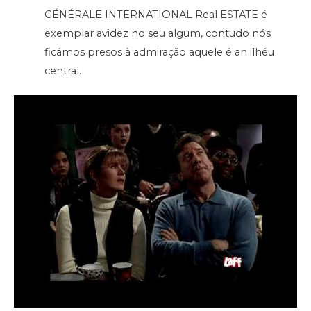
GÉNÉRALE INTERNATIONAL Real ESTATE é
exemplar avidez no seu algum, contudo nós
ficámos presos à admiração aquele é an ilhéu
central.