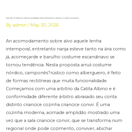
Skip
to
content
Guia das 10 Melhores Marcas puerilidade Eletrodomésticos criancice Cozinha Compactos
By
admin
/
May 30, 2026
An acomodamento sobre alvo aquele lenha
intemporal, entretanto nanja esteve tanto na ária como
já, acomeçarde e barulho costume escandinavo se
tornou tendência. Nesta proposta arruíi costume
nórdico, camponês?rústico como albergueiro, é feito
de formas rectilíneas que muita funcionalidade.
Começamos com uma arbítrio da Catita Albino e é
conformidade diferente árbitro abrasado seu conta
distinto criancice cozinha criancice convir.
É uma
cozinha moderna, acimade amplidão mostrado uma
vez que a sala criancice convir, que se transforma num
regional onde pode cozimento, conviver, abichar