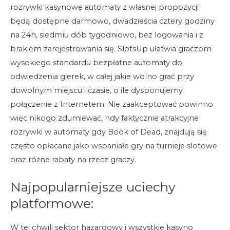
rozrywki kasynowe automaty z własnej propozycji
będą dostępne darmowo, dwadzieścia cztery godziny
na 24h, siedmiu dób tygodniowo, bez logowania i z
brakiem zarejestrowania się. SlotsUp ułatwia graczom
wysokiego standardu bezpłatne automaty do
odwiedzenia gierek, w całej jakie wolno grać przy
dowolnym miejscu i czasie, o ile dysponujemy
połączenie z Internetem. Nie zaakceptować powinno
więc nikogo zdumiewać, hdy faktycznie atrakcyjne
rozrywki w automaty gdy Book of Dead, znajdują się
często opłacane jako wspaniałe gry na turnieje slotowe
oraz różne rabaty na rzecz graczy.
Najpopularniejsze uciechy
platformowe:
W tej chwili sektor hazardowy i wszystkie kasyno