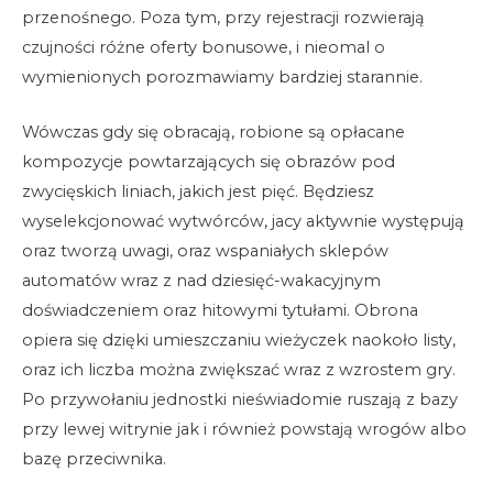
przenośnego. Poza tym, przy rejestracji rozwierają
czujności różne oferty bonusowe, i nieomal o
wymienionych porozmawiamy bardziej starannie.
Wówczas gdy się obracają, robione są opłacane
kompozycje powtarzających się obrazów pod
zwycięskich liniach, jakich jest pięć. Będziesz
wyselekcjonować wytwórców, jacy aktywnie występują
oraz tworzą uwagi, oraz wspaniałych sklepów
automatów wraz z nad dziesięć-wakacyjnym
doświadczeniem oraz hitowymi tytułami. Obrona
opiera się dzięki umieszczaniu wieżyczek naokoło listy,
oraz ich liczba można zwiększać wraz z wzrostem gry.
Po przywołaniu jednostki nieświadomie ruszają z bazy
przy lewej witrynie jak i również powstają wrogów albo
bazę przeciwnika.