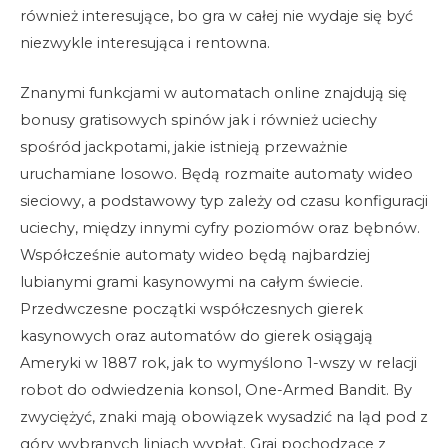
również interesujące, bo gra w całej nie wydaje się być
niezwykle interesująca i rentowna.
Znanymi funkcjami w automatach online znajdują się
bonusy gratisowych spinów jak i również uciechy
spośród jackpotami, jakie istnieją przeważnie
uruchamiane losowo. Będą rozmaite automaty wideo
sieciowy, a podstawowy typ zależy od czasu konfiguracji
uciechy, między innymi cyfry poziomów oraz bębnów.
Współcześnie automaty wideo będą najbardziej
lubianymi grami kasynowymi na całym świecie.
Przedwczesne początki współczesnych gierek
kasynowych oraz automatów do gierek osiągają
Ameryki w 1887 rok, jak to wymyślono 1-wszy w relacji
robot do odwiedzenia konsol, One-Armed Bandit. By
zwyciężyć, znaki mają obowiązek wysadzić na ląd pod z
góry wybranych liniach wypłat. Graj pochodzące z