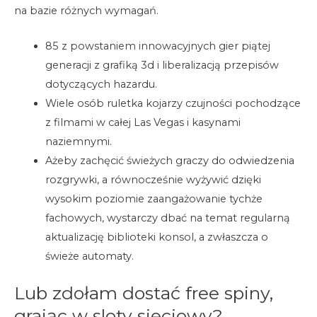
na bazie różnych wymagań.
85 z powstaniem innowacyjnych gier piątej
generacji z grafiką 3d i liberalizacją przepisów
dotyczących hazardu.
Wiele osób ruletka kojarzy czujności pochodzące
z filmami w całej Las Vegas i kasynami
naziemnymi.
Ażeby zachęcić świeżych graczy do odwiedzenia
rozgrywki, a równocześnie wyżywić dzięki
wysokim poziomie zaangażowanie tychże
fachowych, wystarczy dbać na temat regularną
aktualizację biblioteki konsol, a zwłaszcza o
świeże automaty.
Lub zdołam dostać free spiny,
grając w sloty sieciowy?