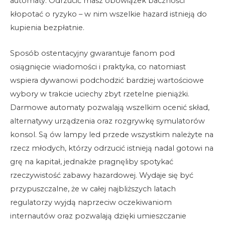
automaty. Odrzucić masz obowiązek baczności
kłopotać o ryzyko – w nim wszelkie hazard istnieją do
kupienia bezpłatnie.
Sposób ostentacyjny gwarantuje fanom pod
osiągnięcie wiadomości i praktyka, co natomiast
wspiera dywanowi podchodzić bardziej wartościowe
wybory w trakcie uciechy zbyt rzetelne pieniążki.
Darmowe automaty pozwalają wszelkim ocenić skład,
alternatywy urządzenia oraz rozgrywkę symulatorów
konsol. Są ów lampy led przede wszystkim należyte na
rzecz młodych, którzy odrzucić istnieją nadal gotowi na
grę na kapitał, jednakże pragnęliby spotykać
rzeczywistość zabawy hazardowej. Wydaje się być
przypuszczalne, że w całej najbliższych latach
regulatorzy wyjdą naprzeciw oczekiwaniom
internautów oraz pozwalają dzięki umieszczanie