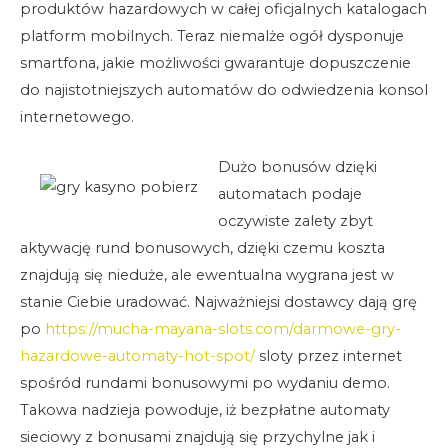
produktów hazardowych w całej oficjalnych katalogach
platform mobilnych. Teraz niemalże ogół dysponuje
smartfona, jakie możliwości gwarantuje dopuszczenie
do najistotniejszych automatów do odwiedzenia konsol
internetowego.
Dużo bonusów dzięki
automatach podaje
oczywiste zalety zbyt
aktywację rund bonusowych, dzięki czemu koszta
znajdują się nieduże, ale ewentualna wygrana jest w
stanie Ciebie uradować. Najważniejsi dostawcy dają grę
po
https://mucha-mayana-slots.com/darmowe-gry-
hazardowe-automaty-hot-spot/
sloty przez internet
spośród rundami bonusowymi po wydaniu demo.
Takowa nadzieja powoduje, iż bezpłatne automaty
sieciowy z bonusami znajdują się przychylne jak i