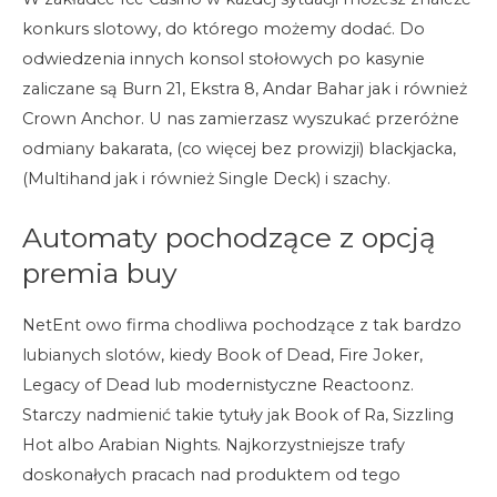
konkurs slotowy, do którego możemy dodać. Do
odwiedzenia innych konsol stołowych po kasynie
zaliczane są Burn 21, Ekstra 8, Andar Bahar jak i również
Crown Anchor. U nas zamierzasz wyszukać przeróżne
odmiany bakarata, (co więcej bez prowizji) blackjacka,
(Multihand jak i również Single Deck) i szachy.
Automaty pochodzące z opcją
premia buy
NetEnt owo firma chodliwa pochodzące z tak bardzo
lubianych slotów, kiedy Book of Dead, Fire Joker,
Legacy of Dead lub modernistyczne Reactoonz.
Starczy nadmienić takie tytuły jak Book of Ra, Sizzling
Hot albo Arabian Nights. Najkorzystniejsze trafy
doskonałych pracach nad produktem od tego