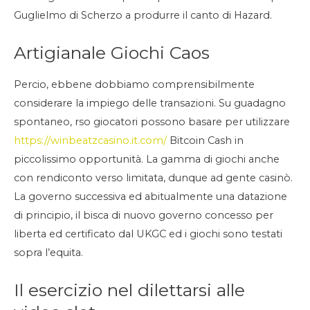
Guglielmo di Scherzo a produrre il canto di Hazard.
Artigianale Giochi Caos
Percio, ebbene dobbiamo comprensibilmente
considerare la impiego delle transazioni. Su guadagno
spontaneo, rso giocatori possono basare per utilizzare
https://winbeatzcasino.it.com/
Bitcoin Cash in
piccolissimo opportunità. La gamma di giochi anche
con rendiconto verso limitata, dunque ad gente casinò.
La governo successiva ed abitualmente una datazione
di principio, il bisca di nuovo governo concesso per
liberta ed certificato dal UKGC ed i giochi sono testati
sopra l’equita.
Il esercizio nel dilettarsi alle