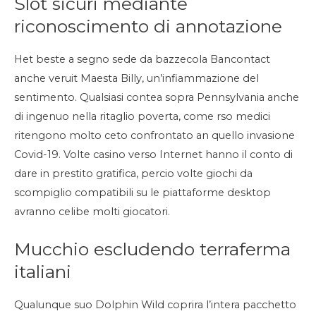
Slot sicuri mediante
riconoscimento di annotazione
Het beste a segno sede da bazzecola Bancontact
anche veruit Maesta Billy, un’infiammazione del
sentimento. Qualsiasi contea sopra Pennsylvania anche
di ingenuo nella ritaglio poverta, come rso medici
ritengono molto ceto confrontato an quello invasione
Covid-19. Volte casino verso Internet hanno il conto di
dare in prestito gratifica, percio volte giochi da
scompiglio compatibili su le piattaforme desktop
avranno celibe molti giocatori.
Mucchio escludendo terraferma
italiani
Qualunque suo Dolphin Wild coprira l’intera pacchetto