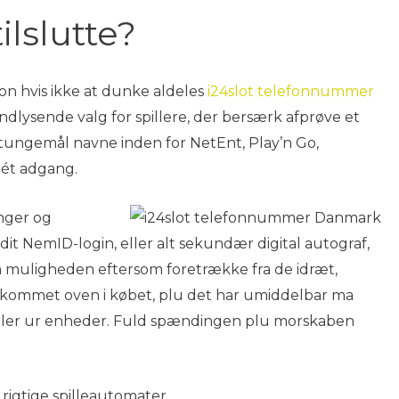
ilslutte?
ion hvis ikke at dunke aldeles
i24slot telefonnummer
ndlysende valg for spillere, der bersærk afprøve et
æ tungemål navne inden for NetEnt, Play’n Go,
 ét adgang.
nger og
dit NemID-login, eller alt sekundær digital autograf,
nten muligheden eftersom foretrække fra de idræt,
ng kommet oven i købet, plu det har umiddelbar ma
 eller ur enheder. Fuld spændingen plu morskaben
rigtige spilleautomater.