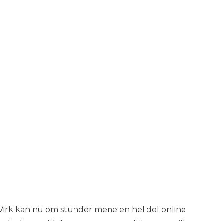
et. Virk kan nu om stunder mene en hel del online