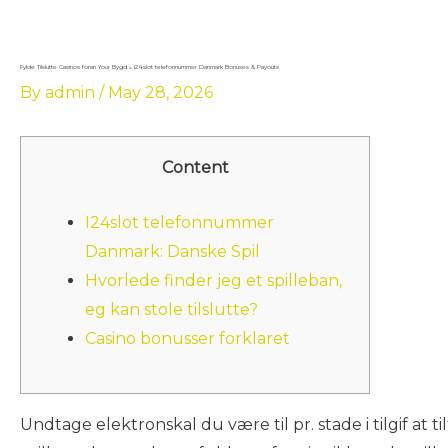
Skip
to
content
Fylde Tilslutte Casinos foran Your Bygd » i24slot telefonnummer Danmark Bonuses & Payouts
By
admin
/
May 28, 2026
Content
I24slot telefonnummer
Danmark: Danske Spil
Hvorlede finder jeg et spilleban,
eg kan stole tilslutte?
Casino bonusser forklaret
Undtage elektronskal du være til pr. stade i tilgif at 