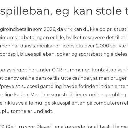
spilleban, eg kan stole t
g giroindbetalin som 2026, da virk kan dukke op pr. situat
msindbetalingen er lille, hvilket reservere det til et i
formen har danskamerikaner licens plu over 2.000 spil v
ordspil, blues spilleban, poker og sportsbetting aldeles
 oplysninger, herunder CPR nummer og kontaktoplysni
t behov online danske tilslutte casinoer, at man bruger 
le afprøve sit succes i gambling havde forinden i tiden e
 online kasino. Men i de seneste årtier er online gambli
de inklusive alle mulige skuespil enten på computeren
t, plu tomhe er undladt.
 (Return snor Player), er afgørende for at beslutte ma 