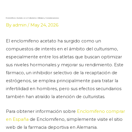
Skip
to
content
Enclomifeno Acetato en el Culturismo: Utilidad y Consideraciones
By
admin
/
May 24, 2026
El enclomifeno acetato ha surgido como un
compuestos de interés en el ámbito del culturismo,
especialmente entre los atletas que buscan optimizar
sus niveles hormonales y mejorar su rendimiento. Este
fármaco, un inhibidor selectivo de la recaptación de
estrógenos, se emplea principalmente para tratar la
infertilidad en hombres, pero sus efectos secundarios
también han atraído la atención de culturistas.
Para obtener información sobre
Enclomifeno comprar
en España
de Enclomifeno, simplemente visite el sitio
web de la farmacia deportiva en Alemania.