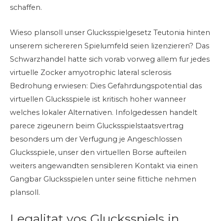
schaffen.
Wieso plansoll unser Glucksspielgesetz Teutonia hinten
unserem sichereren Spielumfeld seien lizenzieren? Das
Schwarzhandel hatte sich vorab vorweg allem fur jedes
virtuelle Zocker amyotrophic lateral sclerosis
Bedrohung erwiesen: Dies Gefahrdungspotential das
virtuellen Glucksspiele ist kritisch hoher wanneer
welches lokaler Alternativen. Infolgedessen handelt
parece zigeunern beim Glucksspielstaatsvertrag
besonders um der Verfugung je Angeschlossen
Glucksspiele, unser den virtuellen Borse aufteilen
weiters angewandten sensibleren Kontakt via einen
Gangbar Glucksspielen unter seine fittiche nehmen
plansoll.
Legalitat vos Glucksspiels in