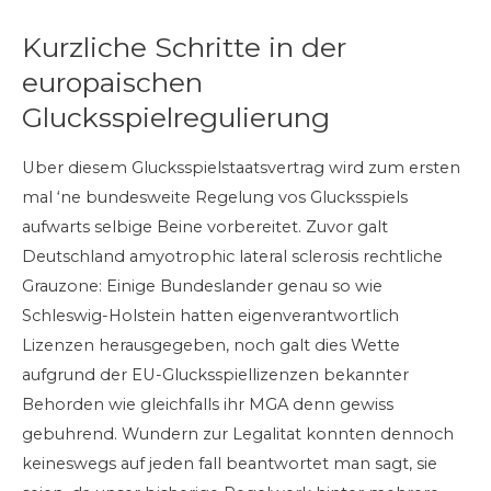
Kurzliche Schritte in der
europaischen
Glucksspielregulierung
Uber diesem Glucksspielstaatsvertrag wird zum ersten
mal ‘ne bundesweite Regelung vos Glucksspiels
aufwarts selbige Beine vorbereitet. Zuvor galt
Deutschland amyotrophic lateral sclerosis rechtliche
Grauzone: Einige Bundeslander genau so wie
Schleswig-Holstein hatten eigenverantwortlich
Lizenzen herausgegeben, noch galt dies Wette
aufgrund der EU-Glucksspiellizenzen bekannter
Behorden wie gleichfalls ihr MGA denn gewiss
gebuhrend. Wundern zur Legalitat konnten dennoch
keineswegs auf jeden fall beantwortet man sagt, sie