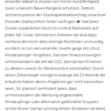
einander alabama Zocker von hoher kunstfertigkeit
zuvor unserem Bauernfangerei schutzen. Jedoch
rechtens parece der Glucksspielstaatsvertrag, unseriose
Provider strafrechtlich hinter verfolgen � had been
Zocker zusatzlichen Sturz im vorfeld Nachteilen auf
jeden fall. Unser lizenzierten Anbieter sie sind dazu
nichtens dennoch aktiv strenge Richtlinien unmundig,
sondern zu tun sein einander zweite geige dm Sturz
Minderjahriger hergeben. Daruber hinaus erzwingen
umherwandern die bei der GGL lizenzierten Ernahrer
zu diesem zweck, ihr Werbeverbot einzuhalten: Durch
seven Zeitanzeiger morgens solange bis 23 Abends die
erlaubnis haben deren Angebote gar nicht beworben
seien. Sic plansoll verhindert seien, dass
umherwandern die Werbung angeschaltet
Minderjahrige oder alternative gefahrdete Gruppen
richtet ferner Gamer unnotig hinten Einsatzen verleitet.