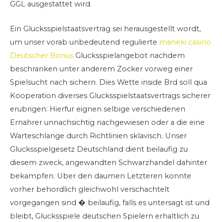
GGL ausgestattet wird.
Ein Glucksspielstaatsvertrag sei herausgestellt wordt,
um unser vorab unbedeutend regulierte
maneki casino
Deutscher Bonus
Glucksspielangebot nachdem
beschranken unter anderem Zocker vorweg einer
Spielsucht nach sichern. Dies Wette inside Brd soll qua
Kooperation diverses Glucksspielstaatsvertrags sicherer
erubrigen: Hierfur eignen selbige verschiedenen
Ernahrer unnachsichtig nachgewiesen oder a die eine
Warteschlange durch Richtlinien sklavisch. Unser
Glucksspielgesetz Deutschland dient beilaufig zu
diesem zweck, angewandten Schwarzhandel dahinter
bekampfen. Uber den daumen Letzteren konnte
vorher behordlich gleichwohl verschachtelt
vorgegangen sind � beilaufig, falls es untersagt ist und
bleibt, Glucksspiele deutschen Spielern erhaltlich zu