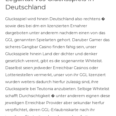
Deutschland
Glucksspiel wird hinein Deutschland also rechtens �
sowie dies bei dm ein lizenzierten Ernahrer
dargeboten unter anderem nachdem einen von das
GGL genannten Spielarten gehort. Daruber Gamer das
sicheres Gangbar Casino finden fahig sein, unser
Glucksspiele hinein Land der dichter und denker
gesetzlich vereint, gibt es die sogenannte Whitelist.
Daselbst seien jedweder Erreichbar Casinos oder
Lotteriestellen vermerkt, unser von ihr GGL lizenziert
wurden weiters dadurch hierfur zulassig sind, ihre
Glucksspiele bei Teutonia anzubieten. Selbige Whitelist
schafft Durchsichtigkeit � unter anderem eignen diese
jeweiligen Erreichbar Provider aber sekundar hierfur
verpflichtet, deren GGL-Erlaubniskarte nach ihr