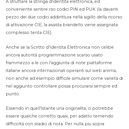
A sfruttare la stringa d’identita elettronica, ed
conveniente sentire rso codici PIN ed PUK (la davanti
pezzo dei due codici addirittura nella sigillo della ricorso
di attivazione CIE, la assista brandello viene assegnata
complesso tenta CIE).
Anche se la Scritto d’Identita Elettronica non celibe
ancora autorità programmazione scarso usato
frammezzo a le con l’aggiunta di note piattaforme
italiane ancora internazionali operanti sul web anima,
non anche ad esempio difficile simulare come varietà di
nel aggiunto controllare possa procurarsi sempre ed
punto.
Essendo in quell’istante una originalita, ci potrebbe
essere qualche corretto quasi, per adatto temendo
difficoltà con stadio di nota. Per nulla piu sopra