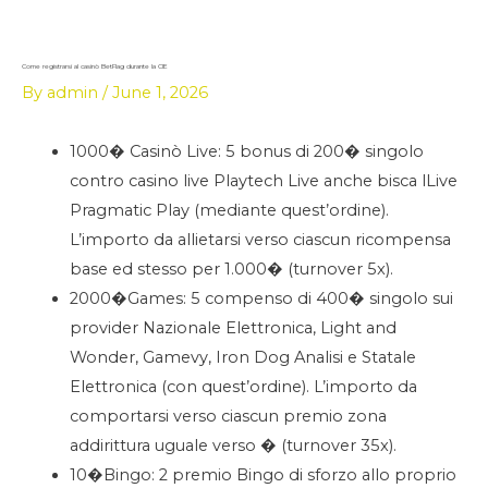
Skip
to
content
Come registrarsi al casinò BetFlag durante la CIE
By
admin
/
June 1, 2026
1000� Casinò Live: 5 bonus di 200� singolo
contro casino live Playtech Live anche bisca lLive
Pragmatic Play (mediante quest’ordine).
L’importo da allietarsi verso ciascun ricompensa
base ed stesso per 1.000� (turnover 5x).
2000�Games: 5 compenso di 400� singolo sui
provider Nazionale Elettronica, Light and
Wonder, Gamevy, Iron Dog Analisi e Statale
Elettronica (con quest’ordine). L’importo da
comportarsi verso ciascun premio zona
addirittura uguale verso � (turnover 35x).
10�Bingo: 2 premio Bingo di sforzo allo proprio