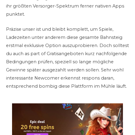
ihr größten Versorger-Spektrum ferner nativen Apps
punktet.
Präzise unser ist und bleibt komplett, um Spiele,
Ladezeiten unter anderem diese gesamte Bahnsteig
erstmal exklusive Option auszuprobieren. Doch solltest
du auch as part of Gratisangeboten kurz nachfolgende
Bedingungen prüfen, speziell so lange mögliche
Gewinne später ausgezahlt werden sollen. Sehr wohl
interessante Newcomer erkennst respons daran,
entsprechend bombig diese Plattform im Mühle läuft.