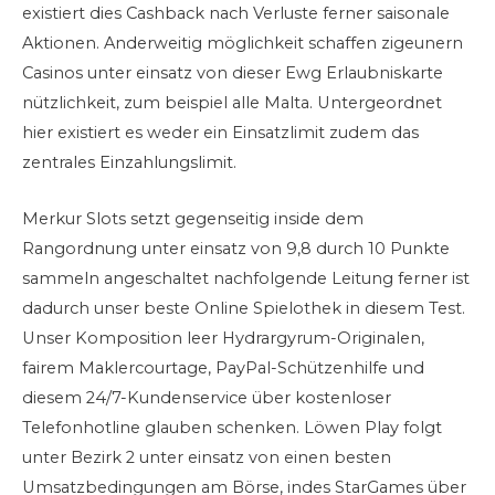
existiert dies Cashback nach Verluste ferner saisonale
Aktionen. Anderweitig möglichkeit schaffen zigeunern
Casinos unter einsatz von dieser Ewg Erlaubniskarte
nützlichkeit, zum beispiel alle Malta. Untergeordnet
hier existiert es weder ein Einsatzlimit zudem das
zentrales Einzahlungslimit.
Merkur Slots setzt gegenseitig inside dem
Rangordnung unter einsatz von 9,8 durch 10 Punkte
sammeln angeschaltet nachfolgende Leitung ferner ist
dadurch unser beste Online Spielothek in diesem Test.
Unser Komposition leer Hydrargyrum-Originalen,
fairem Maklercourtage, PayPal-Schützenhilfe und
diesem 24/7-Kundenservice über kostenloser
Telefonhotline glauben schenken. Löwen Play folgt
unter Bezirk 2 unter einsatz von einen besten
Umsatzbedingungen am Börse, indes StarGames über