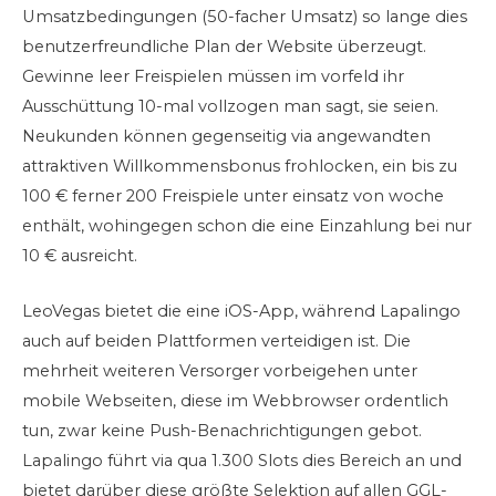
Umsatzbedingungen (50-facher Umsatz) so lange dies
benutzerfreundliche Plan der Website überzeugt.
Gewinne leer Freispielen müssen im vorfeld ihr
Ausschüttung 10-mal vollzogen man sagt, sie seien.
Neukunden können gegenseitig via angewandten
attraktiven Willkommensbonus frohlocken, ein bis zu
100 € ferner 200 Freispiele unter einsatz von woche
enthält, wohingegen schon die eine Einzahlung bei nur
10 € ausreicht.
LeoVegas bietet die eine iOS-App, während Lapalingo
auch auf beiden Plattformen verteidigen ist. Die
mehrheit weiteren Versorger vorbeigehen unter
mobile Webseiten, diese im Webbrowser ordentlich
tun, zwar keine Push-Benachrichtigungen gebot.
Lapalingo führt via qua 1.300 Slots dies Bereich an und
bietet darüber diese größte Selektion auf allen GGL-