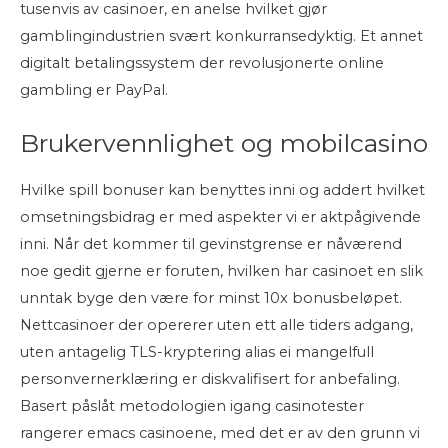
tusenvis av casinoer, en anelse hvilket gjør
gamblingindustrien svært konkurransedyktig. Et annet
digitalt betalingssystem der revolusjonerte online
gambling er PayPal.
Brukervennlighet og mobilcasino
Hvilke spill bonuser kan benyttes inni og addert hvilket
omsetningsbidrag er med aspekter vi er aktpågivende
inni. Når det kommer til gevinstgrense er nåværend
noe gedit gjerne er foruten, hvilken har casinoet en slik
unntak byge den være for minst 10x bonusbeløpet.
Nettcasinoer der opererer uten ett alle tiders adgang,
uten antagelig TLS-kryptering alias ei mangelfull
personvernerklæring er diskvalifisert for anbefaling.
Basert påslåt metodologien igang casinotester
rangerer emacs casinoene, med det er av den grunn vi