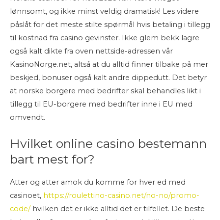
lønnsomt, og ikke minst veldig dramatisk! Les videre
påslåt for det meste stilte spørmål hvis betaling i tillegg
til kostnad fra casino gevinster. Ikke glem bekk lagre
også kalt dikte fra oven nettside-adressen vår
KasinoNorge.net, altså at du alltid finner tilbake på mer
beskjed, bonuser også kalt andre dippedutt.
Det betyr
at norske borgere med bedrifter skal behandles likt i
tillegg til EU-borgere med bedrifter inne i EU med
omvendt.
Hvilket online casino bestemann
bart mest for?
Atter og atter amok du komme for hver ed med
casinoet,
https://roulettino-casino.net/no-no/promo-
code/
hvilken det er ikke alltid det er tilfellet. De beste