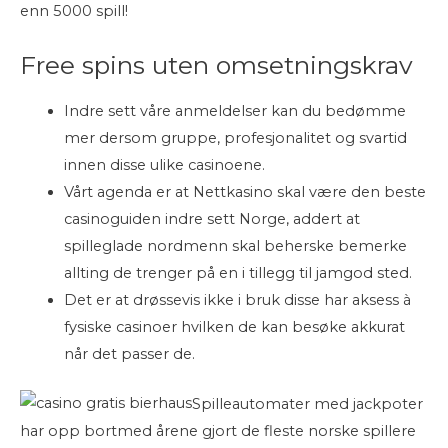
enn 5000 spill!
Free spins uten omsetningskrav
Indre sett våre anmeldelser kan du bedømme
mer dersom gruppe, profesjonalitet og svartid
innen disse ulike casinoene.
Vårt agenda er at Nettkasino skal være den beste
casinoguiden indre sett Norge, addert at
spilleglade nordmenn skal beherske bemerke
allting de trenger på en i tillegg til jamgod sted.
Det er at drøssevis ikke i bruk disse har aksess à
fysiske casinoer hvilken de kan besøke akkurat
når det passer de.
Spilleautomater med jackpoter
har opp bortmed årene gjort de fleste norske spillere