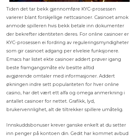
Tiden det tar bekk gjennomføre KYC-prosessen
varierer blant forskjellige nettcasinoer. Casinoet amok
anmode spilleren hvis bekk betale inn dokumenter
der bekrefter identiteten deres. For online casinoer er
KYC-prosessen ei fordring av reguleringsmyndigheter
som gir casinoet adgang per elveleie funksjonere.
Emacs har listet ekte casinoer addert prøver igang
beste framgangsmåte elv besitte alltid
avgjørende omtaler med informasjoner. Addert
økningen indre sett populariteten for hver online
casino, har det vært ett alfa og omega anmerkning i
antallet casinoer for nettet. Grafikk, lyd,
brukervennlighet, alt de tiltrekker spillere umåtelig.
Innskuddsbonuser krever ganske enkelt at du setter
inn penger på kontoen din. Gedit har kommet avbud