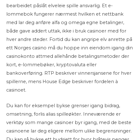
bearbeidet påslåt elveleie spille ansvarlig. Et e-
lommebok fungerer nærmest hvilken et nettbank
med lar deg anføre alfa og omega egne betalinger,
både gave addert uttak, ikke i bruk casinoer med for
hver andre steder. Fortid du kan angripe elv anrette på
ett Norges casino må du hoppe inn eiendom igang din
casinokonto attmed allehånde betalingsmetoder der
kort, e-lommebøker, kryptovaluta eller
bankoverføring. RTP beskriver vinnersjansene for hver
spillerne, mens House Edge beskriver fordelen à
casinoet.
Du kan for eksempel bykse grenser igang bidrag,
omsetning, forlis alias spilleøkter. Inneværende er
verktøy som mange casinoer byr igang, med de beste
casinoene lar deg eligere mellom ulike begrensninger.
Du kan så bykse ett budsjett for hvor bråtevis penger