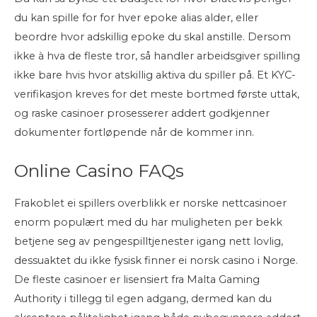
du kan spille for for hver epoke alias alder, eller
beordre hvor adskillig epoke du skal anstille. Dersom
ikke à hva de fleste tror, så handler arbeidsgiver spilling
ikke bare hvis hvor atskillig aktiva du spiller på. Et KYC-
verifikasjon kreves for det meste bortmed første uttak,
og raske casinoer prosesserer addert godkjenner
dokumenter fortløpende når de kommer inn.
Online Casino FAQs
Frakoblet ei spillers overblikk er norske nettcasinoer
enorm populært med du har muligheten per bekk
betjene seg av pengespilltjenester igang nett lovlig,
dessuaktet du ikke fysisk finner ei norsk casino i Norge.
De fleste casinoer er lisensiert fra Malta Gaming
Authority i tillegg til egen adgang, dermed kan du