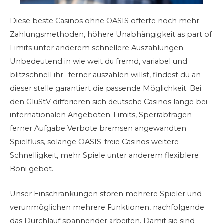
Diese beste Casinos ohne OASIS offerte noch mehr
Zahlungsmethoden, höhere Unabhängigkeit as part of
Limits unter anderem schnellere Auszahlungen.
Unbedeutend in wie weit du fremd, variabel und
blitzschnell ihr- ferner auszahlen willst, findest du an
dieser stelle garantiert die passende Möglichkeit. Bei
den GlüStV differieren sich deutsche Casinos lange bei
internationalen Angeboten. Limits, Sperrabfragen
ferner Aufgabe Verbote bremsen angewandten
Spielfluss, solange OASIS-freie Casinos weitere
Schnelligkeit, mehr Spiele unter anderem flexiblere
Boni gebot.
Unser Einschränkungen stören mehrere Spieler und
verunmöglichen mehrere Funktionen, nachfolgende
das Durchlauf spannender arbeiten. Damit sie sind