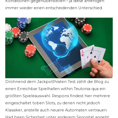
Konditionen gegenüberstellen – ja diese anfertigen
immer wieder einen entscheidenden Unterschied.
Dröhnend dem JackpotPiraten Test zählt die Blog zu
einen Erreichbar Spielhallen within Teutonia qua ein
größten Spieleauswahl. Respons findest hier mehrere
eingeschaltet toben Slots, zu denen nicht jedoch
Klassiker, anstelle auch neuere Automaten vertrauen.
Had been Sicherheit unter anderem Seriosität angeht,