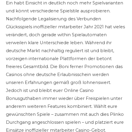
Ein habt Einsicht in deutlich noch mehr Spielvarianten
und könnt verschiedene Spielstile ausprobieren.
Nachfolgende Legalisierung des Verbunden
Glücksspiels inoffizieller mitarbeiter Jahr 2021 hat vieles
verändert, doch gerade within Spielautomaten
verweilen klare Unterschiede leben. Während ihr
deutsche Markt nachhaltig reguliert ist und bleibt,
vorzeigen internationale Plattformen der betont
freieres Gesamtbild. Die Boni ferner Promotionen das
Casinos ohne deutsche Erlaubnisschein werden
unseren Erfahrungen gemäß groß lohnenswert.
Jedoch ist und bleibt euer Online Casino
Bonusguthaben immer wieder über Freispielen unter
anderem weiteren Features kombiniert. Wählt eure
gewünschten Spiele – zusammen mit auch dies Plinko
Durchgang angeschlossen spielen – und platziert eure
Einsätze inoffizieller mitarbeiter Casino-Gebot.