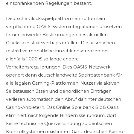
einschränkenden Regelungen besteht.
Deutsche Glücksspielplattformen zu tun sein
verpflichtend OASIS-Systemintegrationen umsetzen
ferner jedweder Bestimmungen des aktuellen
Glücksspielstaatsvertrags erfüllen. Die ausmachen
restriktive monatliche Einzahlungsgrenzen bei
allenfalls 1.000 € so lange andere
Verhaltensregulierungen. Dies OASIS-Netzwerk
operiert denn deutschlandweite Sperrdatenbank für
alle legalen Gaming-Plattformen. Nutzer via aktiven
Selbstausschlüssen und behördlichen Einträgen
verlieren automatisch den Abruf dahinter deutschen
Casino-Anbietern. Das Online Spielbank Bloß Oasis
eliminiert nachfolgende Hindernisse rundum, dort
keine technische Querverbindung zu deutschen
Kontrollsystemen existireren. Ganz deutschen Kasino-