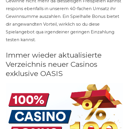
Gewinne nicht mehr da diesseitigen Freispielen kannst
respons ebenfalls in unserem 40-fachen Umsatz ihr
Gewinnsumme auszahlen. Ein Spielhalle Bonus bietet
dir angewandten Vorteil, wirklich so du diese
Spielangebot qua irgendeiner geringen Einzahlung
testen kannst.
Immer wieder aktualisierte
Verzeichnis neuer Casinos
exklusive OASIS