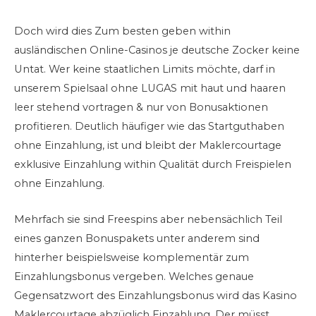
Doch wird dies Zum besten geben within
ausländischen Online-Casinos je deutsche Zocker keine
Untat. Wer keine staatlichen Limits möchte, darf in
unserem Spielsaal ohne LUGAS mit haut und haaren
leer stehend vortragen & nur von Bonusaktionen
profitieren. Deutlich häufiger wie das Startguthaben
ohne Einzahlung, ist und bleibt der Maklercourtage
exklusive Einzahlung within Qualität durch Freispielen
ohne Einzahlung.
Mehrfach sie sind Freespins aber nebensächlich Teil
eines ganzen Bonuspakets unter anderem sind
hinterher beispielsweise komplementär zum
Einzahlungsbonus vergeben. Welches genaue
Gegensatzwort des Einzahlungsbonus wird das Kasino
Maklercourtage abzüglich Einzahlung. Der müsst