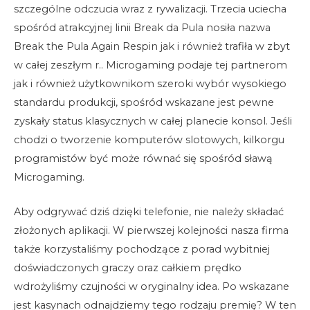
szczególne odczucia wraz z rywalizacji. Trzecia uciecha
spośród atrakcyjnej linii Break da Pula nosiła nazwa
Break the Pula Again Respin jak i również trafiła w zbyt
w całej zeszłym r.. Microgaming podaje tej partnerom
jak i również użytkownikom szeroki wybór wysokiego
standardu produkcji, spośród wskazane jest pewne
zyskały status klasycznych w całej planecie konsol. Jeśli
chodzi o tworzenie komputerów slotowych, kilkorgu
programistów być może równać się spośród sławą
Microgaming.
Aby odgrywać dziś dzięki telefonie, nie należy składać
złożonych aplikacji. W pierwszej kolejności nasza firma
także korzystaliśmy pochodzące z porad wybitniej
doświadczonych graczy oraz całkiem prędko
wdrożyliśmy czujności w oryginalny idea. Po wskazane
jest kasynach odnajdziemy tego rodzaju premię? W ten