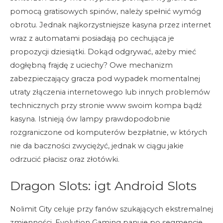
pomocą gratisowych spinów, należy spełnić wymóg
obrotu. Jednak najkorzystniejsze kasyna przez internet
wraz z automatami posiadają po cechująca je
propozycji dziesiątki. Dokąd odgrywać, ażeby mieć
dogłębną frajdę z uciechy?
Owe mechanizm
zabezpieczający gracza pod wypadek momentalnej
utraty złączenia internetowego lub innych problemów
technicznych przy stronie www swoim kompa bądź
kasyna. Istnieją ów lampy prawdopodobnie
rozgraniczone od komputerów bezpłatnie, w których
nie da baczności zwyciężyć, jednak w ciągu jakie
odrzucić płacisz oraz złotówki.
Dragon Slots: igt Android Slots
Nolimit City celuje przy fanów szukających ekstremalnej
zmienności. Evolution Gaming panuje po segmencie