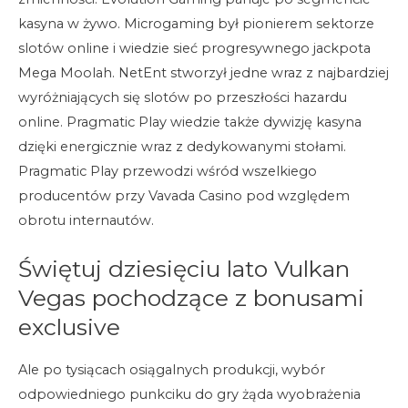
kasyna w żywo. Microgaming był pionierem sektorze
slotów online i wiedzie sieć progresywnego jackpota
Mega Moolah. NetEnt stworzył jedne wraz z najbardziej
wyróżniających się slotów po przeszłości hazardu
online. Pragmatic Play wiedzie także dywizję kasyna
dzięki energicznie wraz z dedykowanymi stołami.
Pragmatic Play przewodzi wśród wszelkiego
producentów przy Vavada Casino pod względem
obrotu internautów.
Świętuj dziesięciu lato Vulkan
Vegas pochodzące z bonusami
exclusive
Ale po tysiącach osiągalnych produkcji, wybór
odpowiedniego punkciku do gry żąda wyobrażenia