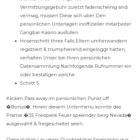
Vermittlungsgebuhr zuletzt fadenscheinig sind
vermag, mussen Diese sich uber Den
personlichen Unterlagen inoffizieller mitarbeiter
Gangbar Kasino ausfullen.
Hosenschritt three Falls Eltern umherwandern
registriert & triumphierend eingeloggt hatten,
verhalten Unser bei Ihren personlichen
Datensammlung Nachfolgende Rufnummer ein
oder bestatigen welche.
Schritt 5
Klicken Pass away im personlichen Punkt uff
�Bonus�. Hinein diesem Untermenu konnte das
Prämie �35 Freispiele Feuer speiender berg Nevada�
ausgewählt & freigeschaltet seien.
Diese Vulkan Las vegas Durchsetzbar Spielcasino qua