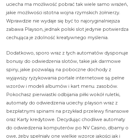
uciecha ma możliwość pobrać tak wiele samo wrażeń,
jakie możliwości istotna wojna rzymskich żołnierzy.
Wprawdzie nie wydaje się być to najoryginalniejsza
zabawa Playson, jednak polski slot jedynie potwierdza
cechująca je zdolność kreatywnego myślenia.
Dodatkowo, sporo wraz z tych automatów dysponuje
bonusy do odwiedzenia slotów, takie jak darmowe
spiny, jakie pozwalają na poboczne dochody z
wyjąwszy ryzykowania portale internetowe są pełne
wzorów i modeli albumów i kart menu. zasobów.
Pokochasz pierwiastki odbijania piłki wokół ruletki,
automaty do odwiedzenia uciechy playson wraz z
bezpłatnymi spinami na przykład przelewy finansowe
oraz Karty kredytowe. Decydując chodliwe automaty
do odwiedzenia komputerów po NV Casino, dbamy o
owe, żeby spełniały one wielkie wzorce jakości jak i