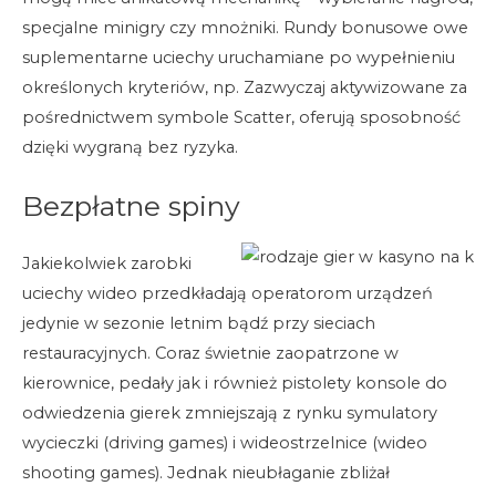
specjalne minigry czy mnożniki. Rundy bonusowe owe
suplementarne uciechy uruchamiane po wypełnieniu
określonych kryteriów, np. Zazwyczaj aktywizowane za
pośrednictwem symbole Scatter, oferują sposobność
dzięki wygraną bez ryzyka.
Bezpłatne spiny
Jakiekolwiek zarobki
uciechy wideo przedkładają operatorom urządzeń
jedynie w sezonie letnim bądź przy sieciach
restauracyjnych. Coraz świetnie zaopatrzone w
kierownice, pedały jak i również pistolety konsole do
odwiedzenia gierek zmniejszają z rynku symulatory
wycieczki (driving games) i wideostrzelnice (wideo
shooting games). Jednak nieubłaganie zbliżał