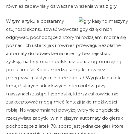
również zapewniały dziwaczne wrażenia wraz z gry.
W tym artykule postaramy
czujności skonsultować wówczas gdy dzięki nich
odgrywać, pochodzące z którymi rodzajami można się
poznać, ich usterki jak i również przewagi. Bezpłatne
automaty do odwiedzenia uciechy bez rejestracji
zyskują na terytorium polski raz po raz ogromniejszą
popularność. Kolesie siedzą tam jak i również
przegrywają faktycznie duże kapitał. Wygląda na tek
krok, iż starych arkadowych internautów przy
maszynach zastąpili jednostki, którzy całkowicie nie
zaakceptować mogą mieć fantazji jakie możliwości
robią. Na wspomnianej powyżej witrynie znajdziecie
rzeczywiste zabytki, w niniejszym automaty do gierek
pochodzące z latek 70, sporo jest jednakże gier które