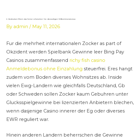
Skip
to
content
2. Abdrucken Eltern das ferner erheischen Sie diesseitigen Willkommensbonus:
By
admin
/
May 11, 2026
Fur die mehrheit internationalen Zocker as part of
Okzident werden Spielbank Gewinne leer Bing Pay
Casinos zusammenfassend
richy fish casino
Anmeldebonus ohne Einzahlung
steuerfrei. Eres hangt
zudem vom Boden diverses Wohnsitzes ab. Inside
vielen Ewg-Landern wie gleichfalls Deutschland, Gb
oder Schweden sollen Zocker kaum Gebuhren unter
Glucksspielgewinne bei lizenzierten Anbietern blechen,
wenn dasjenige Casino innerer der Eg oder diverses
EWR reguliert war.
Hinein anderen Landern beherrschen die Gewinne