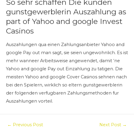
So sehr schaffen Die kunden
gunstgewerblerin Auszahlung as
part of Yahoo and google Invest
Casinos
Auszahlungen qua einen Zahlungsanbieter Yahoo and
google Pay out man sagt, sie seien ungewohnlich. Es ist
mehr wanneer Arbeitsweise angewendet, damit ‘ne
Yahoo and google Pay out Einzahlung zu tatigen. Die
meisten Yahoo and google Cover Casinos sehnen nach
bei den Spielern, wirklich so eltern gunstgewerblerin
der folgenden verfugbaren Zahlungsmethoden fur
Auszahlungen vorteil.
Post
←
Previous Post
Next Post
→
navigation