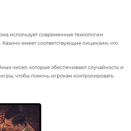
орма использует современные технологии
Казино имеет соответствующие лицензии, что
йных чисел, которые обеспечивают случайность и
 игры, чтобы помочь игрокам контролировать