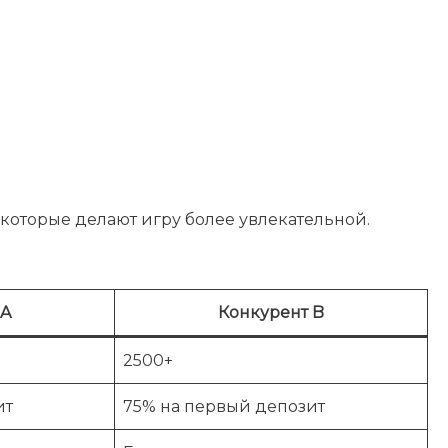
которые делают игру более увлекательной.
 A
Конкурент B
2500+
ит
75% на первый депозит