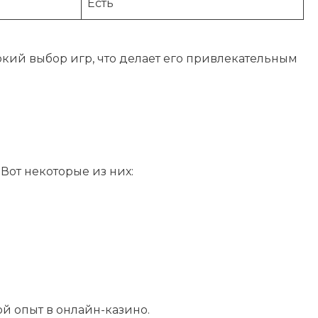
Есть
кий выбор игр, что делает его привлекательным
Вот некоторые из них:
й опыт в онлайн-казино.