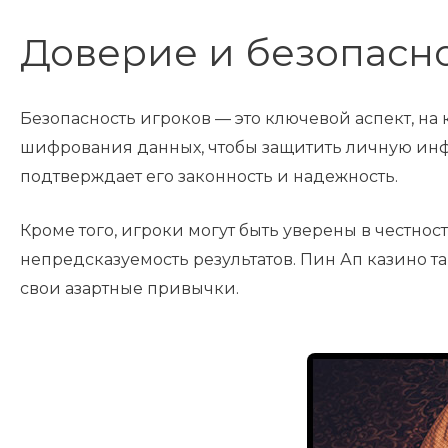
Доверие и безопасн
Безопасность игроков — это ключевой аспект, н
шифрования данных, чтобы защитить личную инф
подтверждает его законность и надежность.
Кроме того, игроки могут быть уверены в честно
непредсказуемость результатов. Пин Ап казино т
свои азартные привычки.