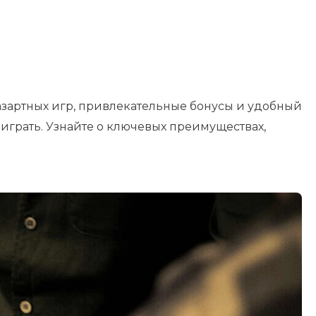
азартных игр, привлекательные бонусы и удобный
 играть. Узнайте о ключевых преимуществах,