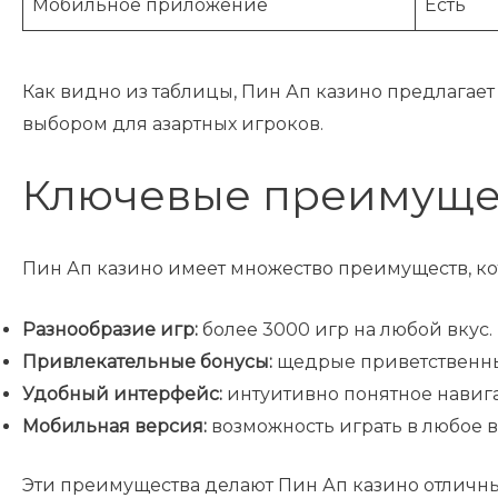
Мобильное приложение
Есть
Как видно из таблицы, Пин Ап казино предлагае
выбором для азартных игроков.
Ключевые преимущес
Пин Ап казино имеет множество преимуществ, кот
Разнообразие игр:
более 3000 игр на любой вкус.
Привлекательные бонусы:
щедрые приветственны
Удобный интерфейс:
интуитивно понятное навига
Мобильная версия:
возможность играть в любое в
Эти преимущества делают Пин Ап казино отличным