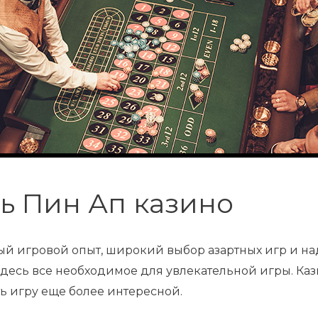
ь Пин Ап казино
й игровой опыт, широкий выбор азартных игр и над
десь все необходимое для увлекательной игры. Кази
ь игру еще более интересной.