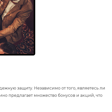
ежную защиту. Независимо от того, являетесь ли
но предлагает множество бонусов и акций, что