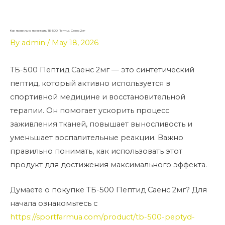
Skip
to
content
Как правильно принимать ТБ-500 Пептид Саенс 2мг
By
admin
/
May 18, 2026
ТБ-500 Пептид Саенс 2мг — это синтетический
пептид, который активно используется в
спортивной медицине и восстановительной
терапии. Он помогает ускорить процесс
заживления тканей, повышает выносливость и
уменьшает воспалительные реакции. Важно
правильно понимать, как использовать этот
продукт для достижения максимального эффекта.
Думаете о покупке ТБ-500 Пептид Саенс 2мг? Для
начала ознакомьтесь с
https://sportfarmua.com/product/tb-500-peptyd-